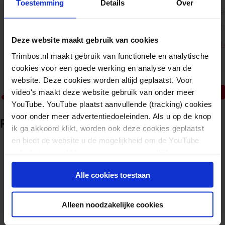
Toestemming
Details
Over
bevordering van een gezonde digitale
e
balans, zoals lespakkette...
h
Deze website maakt gebruik van cookies
Lees meer
L
Trimbos.nl maakt gebruik van functionele en analytische
cookies voor een goede werking en analyse van de
website. Deze cookies worden altijd geplaatst. Voor
video's maakt deze website gebruik van onder meer
YouTube. YouTube plaatst aanvullende (tracking) cookies
voor onder meer advertentiedoeleinden. Als u op de knop
Publieksinformatie
ik ga akkoord klikt, worden ook deze cookies geplaatst
en biedt de website u de mogelijkheid om de YouTube
video's te zien. U kunt uw toestemming altijd weer
intrekken.
Alle cookies toestaan
Alleen noodzakelijke cookies