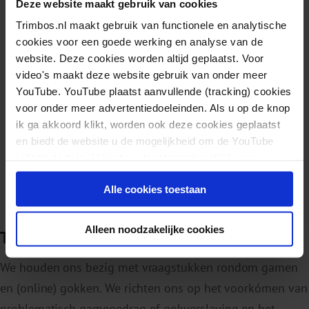
Deze website maakt gebruik van cookies
Trimbos.nl maakt gebruik van functionele en analytische
Bekijk dit thema
cookies voor een goede werking en analyse van de
website. Deze cookies worden altijd geplaatst. Voor
THEMA
video's maakt deze website gebruik van onder meer
YouTube. YouTube plaatst aanvullende (tracking) cookies
voor onder meer advertentiedoeleinden. Als u op de knop
ik ga akkoord klikt, worden ook deze cookies geplaatst
en biedt de website u de mogelijkheid om de YouTube
video's te zien. U kunt uw toestemming altijd weer
Drugs
intrekken.
Alle cookies toestaan
Bekijk dit thema
Alleen noodzakelijke cookies
Thema's gamen en gokken
We houden ons bezig met vraagstukken rondom gamen
en (online) gokken. We richten ons op het voorkómen van
problematisch gamegedrag of gokverslaving en het