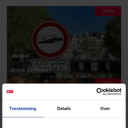
THEMA
Alcohol
Bekijk dit thema
THEMA
Toestemming
Details
Over
Tabak