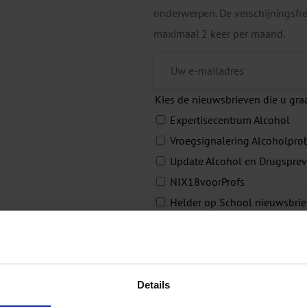
onderwerpen. De verschijningsfreq
maximaal 2 keer per maand.
Kies de nieuwsbrieven die u gra
Expertisecentrum Alcohol
Vroegsignalering Alcoholpro
Update Alcohol en Drugsprev
NIX18voorProfs
Helder op School nieuwsbrie
Opgroeien in een Kansrijke
Tabaksontmoediging
Gezonde Start
Rookvrije Zorg
Details
Harm Reduction Netwerk