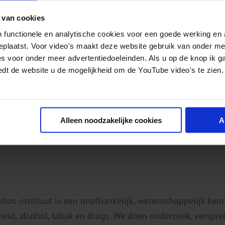
Welbevinden op School
 van cookies
Mentaalvitaal Nieuwsbrief
 functionele en analytische cookies voor een goede werking en 
geplaatst. Voor video's maakt deze website gebruik van onder m
*Kies in ieder geval één nieuwsbrief
es voor onder meer advertentiedoeleinden. Als u op de knop ik g
edt de website u de mogelijkheid om de YouTube video's te zien.
Inschrijven
Alleen noodzakelijke cookies
A
rief? Dat kan door te klikken op de afmeldlink onderaan el
mbos-instituut is een onafhankelijk, wetenschappelijk ken
eid, alcohol, tabak en drugs. We doen onderzoek, verspr