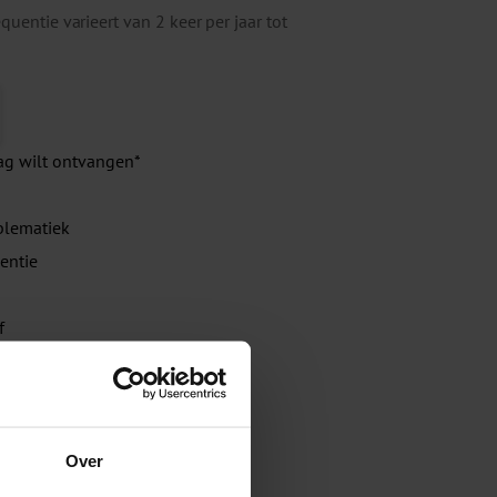
uentie varieert van 2 keer per jaar tot
ag wilt ontvangen
*
blematiek
entie
f
 Omgeving
Over