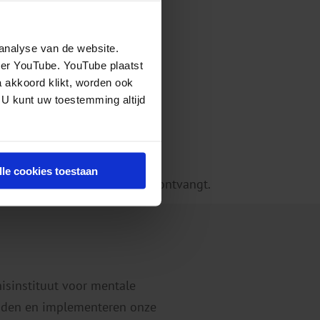
analyse van de website.
eer YouTube. YouTube plaatst
a akkoord klikt, worden ook
 U kunt uw toestemming altijd
lle cookies toestaan
ke nieuwsbrief die u van ons ontvangt.
nisinstituut voor mentale
eiden en implementeren onze