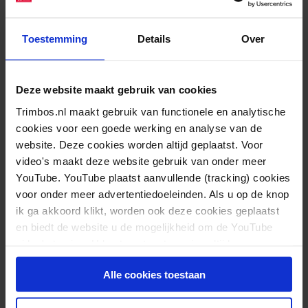
NEMESIS
Meer informatie
Toestemming
Details
Over
PANEL
Deze website maakt gebruik van cookies
Trimbos.nl maakt gebruik van functionele en analytische
cookies voor een goede werking en analyse van de
Hoe gaat het met mensen met langdurige
psychische
website. Deze cookies worden altijd geplaatst. Voor
klachten
?
video's maakt deze website gebruik van onder meer
Psychisch Gezien
YouTube. YouTube plaatst aanvullende (tracking) cookies
voor onder meer advertentiedoeleinden. Als u op de knop
Meer informatie en meedoen
ik ga akkoord klikt, worden ook deze cookies geplaatst
en biedt de website u de mogelijkheid om de YouTube
STUDIE
video's te zien. U kunt uw toestemming altijd weer
intrekken.
Alle cookies toestaan
Onderzoek naar lokaal tabaksontmoedigingsbeleid