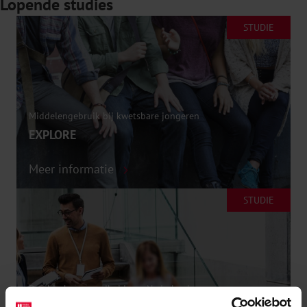
Lopende studies
STUDIE
Middelengebruik bij kwetsbare jongeren
EXPLORE
Meer informatie
STUDIE
Psychische gezondheid van Nederlanders