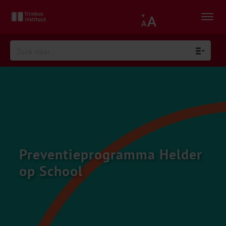
Preventieprogramma Helder
op School