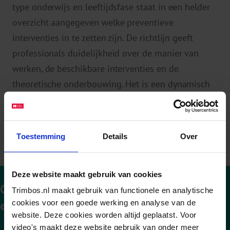
type onderwijs en leeftijdsfase staat in een helder
overzicht aangegeven welke preventieve
interventies in te zetten zijn. De richtlijn geeft
professionals duidelijkheid over de manier van
werken, de beschikbare interventies en de
theoretische onderbouwing. Het is een dynamisch
document, dat steeds bijgewerkt wordt aan de
hand van nieuwe inzichten.
> Bekijk de richtlijnen
Toestemming
Details
Over
Deze website maakt gebruik van cookies
Cijfers alcohol, tabak, drugs, digitale media
Trimbos.nl maakt gebruik van functionele en analytische
en gokken
cookies voor een goede werking en analyse van de
website. Deze cookies worden altijd geplaatst. Voor
video's maakt deze website gebruik van onder meer