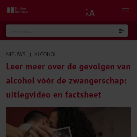
NIEUWS
ALCOHOL
|
Leer meer over de gevolgen van
alcohol vóór de zwangerschap:
uitlegvideo en factsheet