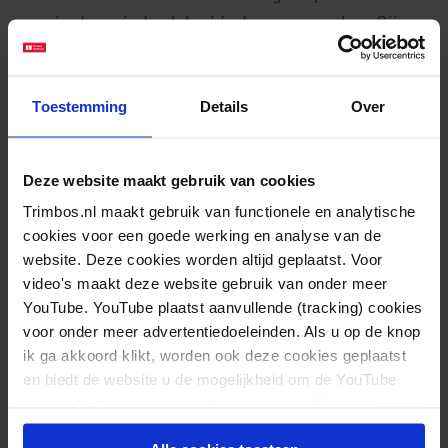
nog in de periode vlak vóór de zwangerschap. Bij
mannen is dit 66%. Hier is dus nog veel winst te
behalen. Genoeg redenen om over alcohol te praten
Toestemming
Details
Over
met cliënten met een kinderwens, cliënten die
zwanger zijn of die net ouder zijn geworden zijn. De
uitlegvideo
, de
factsheet Alcoholvrije Start
en
Deze website maakt gebruik van cookies
andere
materialen van Alcoholvrije Start
helpen je
Trimbos.nl maakt gebruik van functionele en analytische
op weg.
cookies voor een goede werking en analyse van de
website. Deze cookies worden altijd geplaatst. Voor
video's maakt deze website gebruik van onder meer
YouTube. YouTube plaatst aanvullende (tracking) cookies
voor onder meer advertentiedoeleinden. Als u op de knop
ik ga akkoord klikt, worden ook deze cookies geplaatst
en biedt de website u de mogelijkheid om de YouTube
Meer informatie
video's te zien. U kunt uw toestemming altijd weer
intrekken.