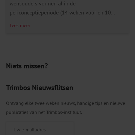
wensouders vormen al in de
periconceptieperiode (14 weken vóór en 10
weken na de conceptie) risico’s voor de
Lees meer
zwangerschap en het ongeboren kind. Als
zorgverlener in de preconceptiezorg kun je
bijdragen aan een gezonde start door tijdig te
signaleren, te bespreken en waar nodig te
Niets missen?
verwijzen. Met onderstaande 10 […]
Trimbos Nieuwsflitsen
Ontvang elke twee weken nieuws, handige tips en nieuwe
publicaties van het Trimbos-instituut.