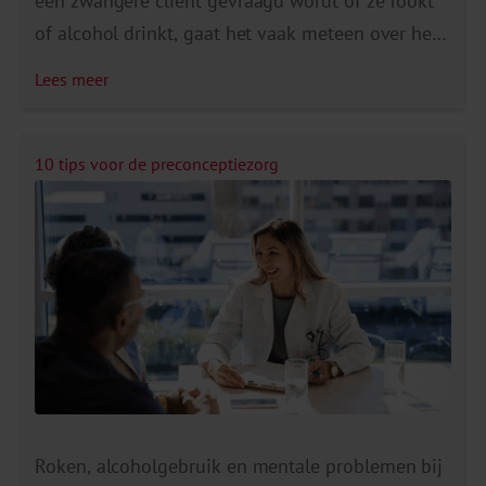
een zwangere cliënt gevraagd wordt of ze rookt
of alcohol drinkt, gaat het vaak meteen over het
aantal sigaretten of glazen. ‘Drink je?’ ‘Ja.’
Lees meer
‘Hoeveel glazen per dag?’. “Hierbij kan het gevoel
opgeroepen worden dat de cliënt beoordeeld
wordt.”, vertelt Tjitske Folkertsma (projectleider
10 tips voor de preconceptiezorg
Kansrijke Ontmoetingen bij het College
Perinatale […]
Roken, alcoholgebruik en mentale problemen bij