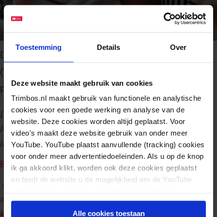
Toestemming
Details
Over
Deze boekenlijst is een verzameling van
(voorlees)boeken voor kinderen van ouders met
Deze website maakt gebruik van cookies
psychische problemen en/of een verslaving.
Trimbos.nl maakt gebruik van functionele en analytische
cookies voor een goede werking en analyse van de
Deze boekenlijst is samengesteld door Arkin Jeugd en Gezin
website. Deze cookies worden altijd geplaatst. Voor
Preventie. De boeken in de boekenlijst zijn ingedeeld per
video's maakt deze website gebruik van onder meer
leeftijdscategorie, vanaf 5 jaar tot 18 jaar en ouder.
YouTube. YouTube plaatst aanvullende (tracking) cookies
voor onder meer advertentiedoeleinden. Als u op de knop
Bekijk de boekenlijst
ik ga akkoord klikt, worden ook deze cookies geplaatst
en biedt de website u de mogelijkheid om de YouTube
Heeft u een aanvulling voor deze boekenlijst, dan horen we
video's te zien. U kunt uw toestemming altijd weer
dat graag.
U kunt dan een mail sturen naar
intrekken.
koppkov@trimbos.nl
.
Alle cookies toestaan