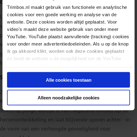
Genetische factoren
Trimbos.nl maakt gebruik van functionele en analytische
cookies voor een goede werking en analyse van de
Uit onderzoek blijkt dat ook genetische factoren een rol
website. Deze cookies worden altijd geplaatst. Voor
spelen bij de overdracht van een aantal
video's maakt deze website gebruik van onder meer
psychische stoornissen zoals depressie en alcoholisme
YouTube. YouTube plaatst aanvullende (tracking) cookies
van ouder op kind (transgenerationele overdracht). De
voor onder meer advertentiedoeleinden. Als u op de knop
ik ga akkoord klikt, worden ook deze cookies geplaatst
genetische risicofactor leidt echter niet per definitie
en biedt de website u de mogelijkheid om de YouTube
tot een stoornis.
video's te zien. U kunt uw toestemming altijd weer
intrekken.
Stress
Alle cookies toestaan
Zoals uit bovenstaande risicofactoren blijkt, lopen
Alleen noodzakelijke cookies
KOPP/KOV-kinderen een verhoogd risico op stress. Veel
stress op jonge leeftijd is van negatieve invloed op de
hersenontwikkeling en laat blijvende sporen achter - in
de vorm van een verhoogde gevoeligheid voor