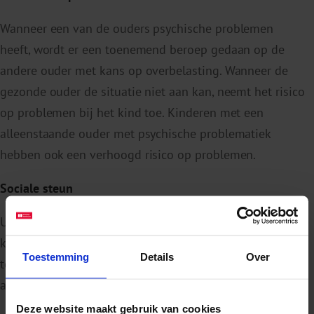
Wanneer een van de ouders psychische problemen
heeft, wordt er een toenemend beroep gedaan op de
andere ouder met kans op overbelasting. Wanneer de
gezonde ouder de situatie niet aan kan, neemt het risico
op problemen bij het kind toe. Kinderen met een
alleenstaande ouder met psychische problematiek
hebben ook een verhoogd risico op problemen.
Sociale steun
Uit angst voor
stigmatisering
of uithuisplaatsing van de
kinderen zien we dat KOPP/KOV-gezinnen zich vaak
Toestemming
Details
Over
terugtrekken en isoleren. Hierdoor ontstaat een gebrek
aan sociale steun.
Deze website maakt gebruik van cookies