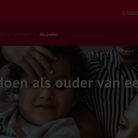
Englis
kun je zelf doen?
Als ouder
doen als ouder van e