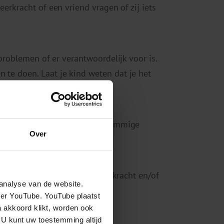
leerkracht of een vriend vragen of zij iets
w problemen of er verantwoordelijk voor is.
 te doen. Laat je kind weten dat je het
 voel jij je niet zo goed.
ren een vertrouwd gevoel als sommige
Over
ortclub.
: familieleden, buren, een leerkracht en/of
analyse van de website.
eer YouTube. YouTube plaatst
a akkoord klikt, worden ook
 U kunt uw toestemming altijd