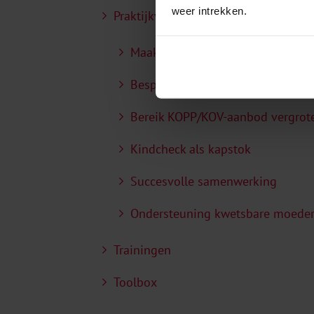
weer intrekken.
Praktijkvoorbeelden
Maak het verschil voor een kind
Bespreekbaar maken ouderschap
Bereik KOPP/KOV-aanbod vergrot
Kindcheck als kapstok
Succesvolle samenwerking
Ondersteuning kwetsbare moede
Trainingen
Toolbox