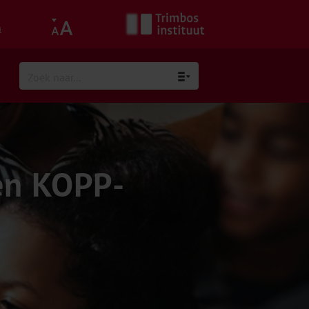
h
en KOPP-