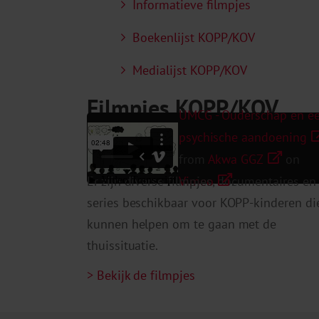
Informatieve filmpjes
Boekenlijst KOPP/KOV
Medialijst KOPP/KOV
Filmpjes KOPP/KOV
UMCG - Ouderschap en e
psychische aandoening
from
Akwa GGZ
on
Vimeo
.
Er zijn diverse filmpjes, documentaires en
series beschikbaar voor KOPP-kinderen di
kunnen helpen om te gaan met de
thuissituatie.
> Bekijk de filmpjes