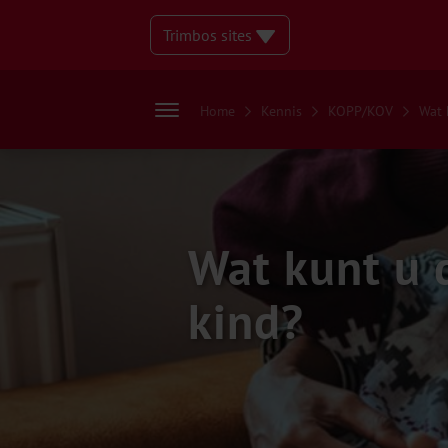
Trimbos sites
Home
Kennis
KOPP/KOV
Wat 
Wat kunt u 
kind?