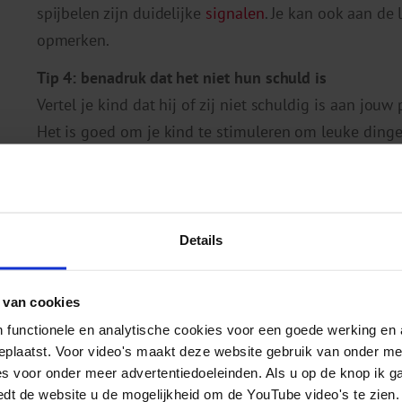
spijbelen zijn duidelijke
signalen
. Je kan ook aan de 
opmerken.
Tip 4: benadruk dat het niet hun schuld is
Vertel je kind dat hij of zij niet schuldig is aan jou
Het is goed om je kind te stimuleren om leuke dingen
juist fijn vindt als hij of zij (wel) plezier heeft, ook al
Tip 5: zorg voor een vaste gang van zaken
ren
Als er problemen zijn in het gezin, geeft het kinde
Details
dingen gewoon doorgaan, zoals school, huiswerk, sp
Tip 6: betrek er anderen bij
 van cookies
Je hoeft niet alles alleen te doen. Schakel anderen in
 functionele en analytische cookies voor een goede werking en 
andere ouders.
geplaatst. Voor video's maakt deze website gebruik van onder m
es voor onder meer advertentiedoeleinden. Als u op de knop ik g
Tip 7: laat de school iets weten
edt de website u de mogelijkheid om de YouTube video's te zien.