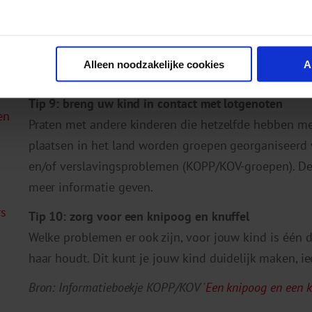
Als de leerkracht weet wat er aan de hand is, kan hij
Tip 8: zoek een vertrouwenspersoon voor uw kind
Soms willen kinderen met een andere vertrouwensp
Alleen noodzakelijke cookies
A
situatie. Laat je kind weten dat je dat goed vindt en d
Tip 9: breng uw kind in contact met lotgenoten
en
Praten met andere kinderen die hetzelfde hebben me
plaatsen in het land worden groepen georganiseerd
en/of verslavingsproblemen (KOPP/KOV-groepen). De 
meer informatie geven.
rs
Tip 10: zorg voor een knipoog en knuffel
Welke problemen er ook zijn, voor jouw kind is één d
haar houdt. Dit kunt je jouw kind duidelijk maken, i
Bron: Informatieboekje KOPP/KOV '
Een knipoog en een k