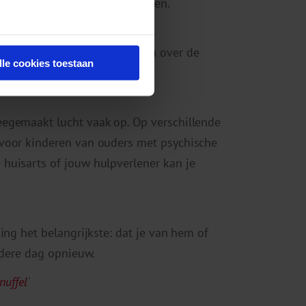
 of zij jouw kind beter opvangen.
ersoon dan hun ouders praten over de
lle cookies toestaan
at het geen ‘roddelen’ is.
egemaakt lucht vaak op. Op verschillende
 voor kinderen van ouders met psychische
huisarts of jouw hulpverlener kan je
ing het belangrijkste: dat je van hem of
edere dag opnieuw.
nuffel
'