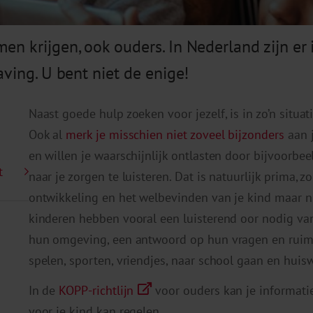
en krijgen, ook ouders. In Nederland zijn er
aving. U bent niet de enige!
Naast goede hulp zoeken voor jezelf, is in zo’n situa
Ook al
merk je misschien niet zoveel bijzonders
aan j
en willen je waarschijnlijk ontlasten door bijvoorbe
t
naar je zorgen te luisteren. Dat is natuurlijk prima, 
ontwikkeling en het welbevinden van je kind maar 
kinderen hebben vooral een luisterend oor nodig van
hun omgeving, een antwoord op hun vragen en ruim
spelen, sporten, vriendjes, naar school gaan en hui
In de
KOPP-richtlijn
voor ouders kan je informatie
voor je kind kan regelen.