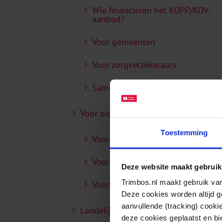
Wie financieren het KOPP/KOV-
aanbod?
Voor gemeenten
Voor zorgverzekeraars
Samenwerken
Voor ouders, naasten en KOPP-kinde
Toestemming
Voor ouders
Voor naasten
Deze website maakt gebruik
Trimbos.nl maakt gebruik van
Voor KOPP-kinderen
Deze cookies worden altijd 
aanvullende (tracking) cooki
Landelijk Platform
deze cookies geplaatst en bi