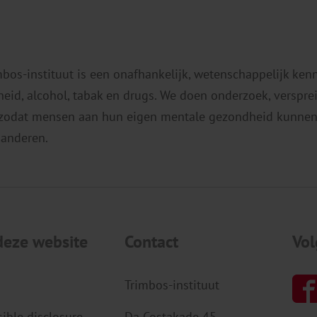
mbos-instituut is een onafhankelijk, wetenschappelijk ken
eid, alcohol, tabak en drugs. We doen onderzoek, verspr
 zodat mensen aan hun eigen mentale gezondheid kunnen
 anderen.
deze website
Contact
Vol
Trimbos-instituut
ible disclosure
Da Costakade 45