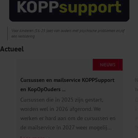
Voor kinderen (16-25 jaar) van ouders met psychische problemen en/of
een verslaving.
Actueel
NIEUWS
Cursussen en mailservice KOPPSupport
N
en KopOpOuders ...
t
Cursussen die in 2025 zijn gestart,
O
worden wel in 2026 afgerond. We
k
werken er hard aan om de cursussen en
e
de mailservice in 2027 weer mogelij...
(