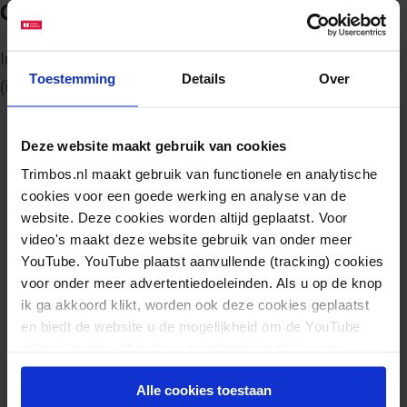
Centrum voor Kwaliteitsstandaarden
In ons
Centrum voor Kwaliteitsstandaarden
vindt u meer
Toestemming
Details
Over
(informatie over) GGZ-richtlijnen.
Contact
Deze website maakt gebruik van cookies
Trimbos.nl maakt gebruik van functionele en analytische
cookies voor een goede werking en analyse van de
website. Deze cookies worden altijd geplaatst. Voor
video's maakt deze website gebruik van onder meer
YouTube. YouTube plaatst aanvullende (tracking) cookies
voor onder meer advertentiedoeleinden. Als u op de knop
Hans Kroon
ik ga akkoord klikt, worden ook deze cookies geplaatst
en biedt de website u de mogelijkheid om de YouTube
Afdelingshoofd
video's te zien. U kunt uw toestemming altijd weer
intrekken.
Profiel en contact
Alle cookies toestaan