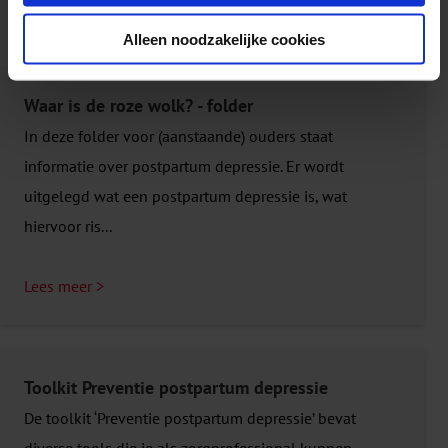
Producten
Alleen noodzakelijke cookies
Meer producten
Waar is de roze wolk? - folder
In deze folder voor (aanstaande) ouders staat
informatie over postpartum depressie. Er wordt
uitgelegd wat een postpartum depressie is, wat
hiervoor ris...
Lees meer >
Toolkit Preventie postpartum depressie
De toolkit ‘Preventie postpartum depressie’ bevat