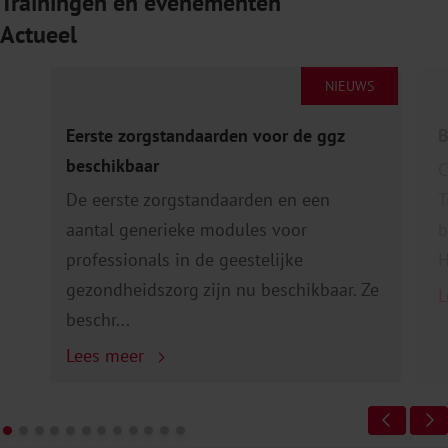
Trainingen en evenementen
Actueel
NIEUWS
Eerste zorgstandaarden voor de ggz
B
beschikbaar
C
De eerste zorgstandaarden en een
T
aantal generieke modules voor
b
professionals in de geestelijke
H
gezondheidszorg zijn nu beschikbaar. Ze
L
beschr...
Lees meer