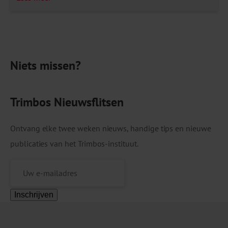
gokkende Nederlanders te verplaatsen naar
legale aanbieders – en ze zo beter te
beschermen tegen gokschade. Uit de eerste
evaluatie van de wet blijkt dat deze doelen nog
Niets missen?
[…]
Trimbos Nieuwsflitsen
Ontvang elke twee weken nieuws, handige tips en nieuwe
publicaties van het Trimbos-instituut.
Inschrijven