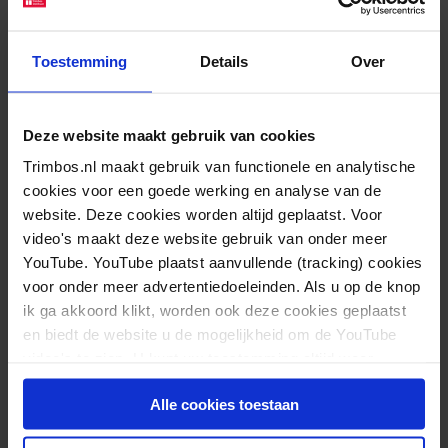
tussen twee culturen? Wetenschap en praktijk
komen in het boek samen. Naast gerenommeerde
Toestemming
Details
Over
onderzoekers komen ervaringen van medewerkers
en (ex) cliënten met de zorg aan bod.
Deze website maakt gebruik van cookies
Meisjes in zorg
is samengesteld door Karin Nijhof en
Trimbos.nl maakt gebruik van functionele en analytische
cookies voor een goede werking en analyse van de
Rutger Engels en is geschreven met medewerking
website. Deze cookies worden altijd geplaatst. Voor
van ruim 40 professionals.
video's maakt deze website gebruik van onder meer
YouTube. YouTube plaatst aanvullende (tracking) cookies
Voor meer info:
voor onder meer advertentiedoeleinden. Als u op de knop
/www.swpbook.com/1770
ik ga akkoord klikt, worden ook deze cookies geplaatst
en biedt de website u de mogelijkheid om de YouTube
Contact
video's te zien. U kunt uw toestemming altijd weer
intrekken.
Alle cookies toestaan
Voor meer informatie kunt u contact opnemen met
de persvoorlichters: