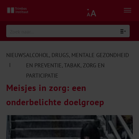
NIEUWS
ALCOHOL
,
DRUGS
,
MENTALE GEZONDHEID
|
EN PREVENTIE
,
TABAK
,
ZORG EN
PARTICIPATIE
Meisjes in zorg: een
onderbelichte doelgroep