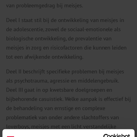
van probleemgedrag bij meisjes.
Deel I staat stil bij de ontwikkeling van meisjes in
de adolescentie, zowel de sociaal-emotionele als
biologische ontwikkeling, de prevalentie van
meisjes in zorg en risicofactoren die kunnen leiden
tot een afwijkende ontwikkeling.
Deel II beschrijft specifieke problemen bij meisjes
als psychotrauma, agressie en middelengebruik.
Deel III gaat in op kwetsbare doelgroepen en
bijbehorende casuïstiek. Welke aanpak is effectief bij
de behandeling van ernstige en complexe
problematiek van onder andere slachtoffers van
loverboys, meisjes met een licht verstandelijke
beperking of allochtone meisjes die klem zitten