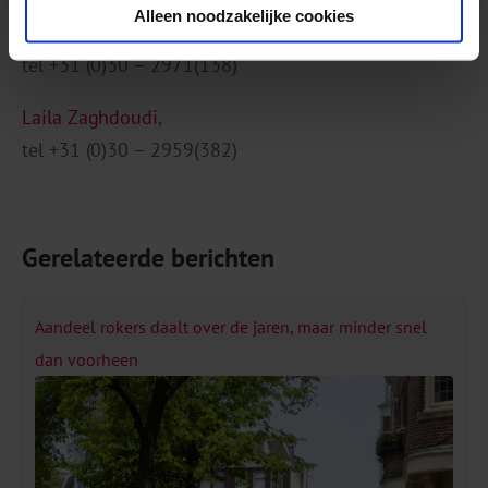
Alleen noodzakelijke cookies
Marjan Heuving
,
tel +31 (0)30 – 2971(138)
Laila Zaghdoudi
,
tel +31 (0)30 – 2959(382)
Gerelateerde berichten
Aandeel rokers daalt over de jaren, maar minder snel
dan voorheen