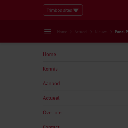
Trimbos sites
Home
Actueel
Nieuws
Panel P
Home
Kennis
Aanbod
Actueel
Over ons
Contact