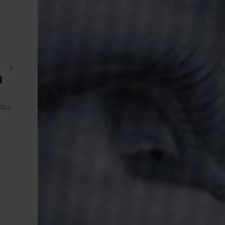
n
tips