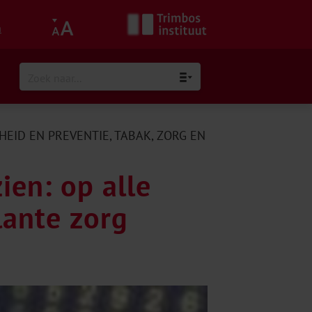
h
EID EN PREVENTIE
,
TABAK
,
ZORG EN
ien: op alle
ante zorg