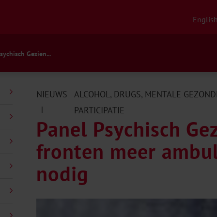
Englis
sychisch Gezien...
NIEUWS
ALCOHOL
,
DRUGS
,
MENTALE GEZONDH
|
PARTICIPATIE
Panel Psychisch Gez
fronten meer ambul
nodig