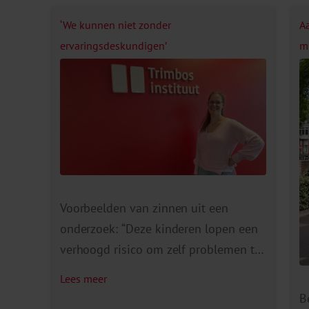
‘We kunnen niet zonder
A
ervaringsdeskundigen’
m
Voorbeelden van zinnen uit een
onderzoek: “Deze kinderen lopen een
verhoogd risico om zelf problemen te
ontwikkelen.” “Als er sprake is
Lees meer
van parentificatie, dan is de kans dat
B