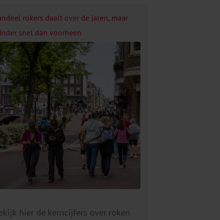
andeel rokers daalt over de jaren, maar
inder snel dan voorheen
ekijk hier de kerncijfers over roken