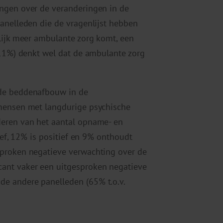
ngen over de veranderingen in de
anelleden die de vragenlijst hebben
lijk meer ambulante zorg komt, een
(11%) denkt wel dat de ambulante zorg
 de beddenafbouw in de
 mensen met langdurige psychische
deren van het aantal opname- en
ief, 12% is positief en 9% onthoudt
sproken negatieve verwachting over de
ant vaker een uitgesproken negatieve
e andere panelleden (65% t.o.v.