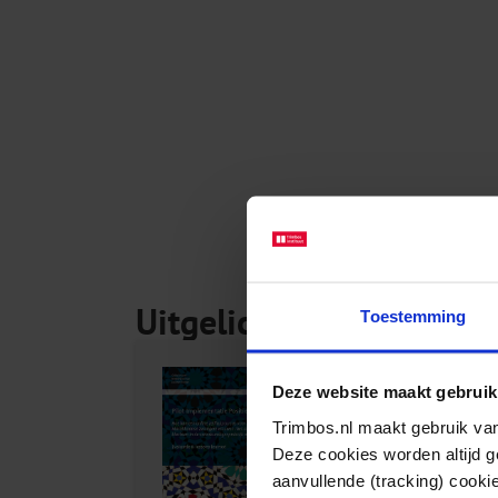
Uitgelichte producten
Toestemming
Deze website maakt gebruik
Hoe kan een online
Trimbos.nl maakt gebruik van
zelfhulpcur...
Deze cookies worden altijd 
aanvullende (tracking) cooki