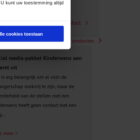
 U kunt uw toestemming altijd
Bekijk dit product
lle cookies toestaan
Meer producten
cial media-pakket Kinderwens aan
aret uit
 is erg belangrijk om al vóór de
ngerschap rookvrij te zijn, maar de
rderheid van de stellen met een
derwens heeft geen contact met een
...
s meer >