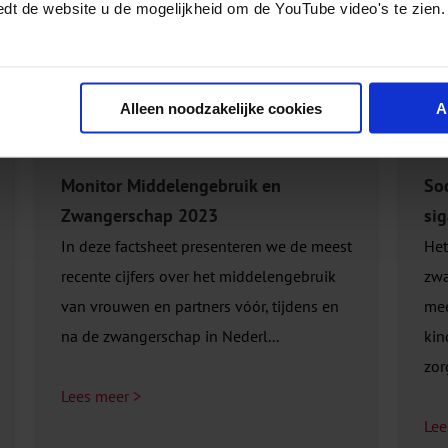
edt de website u de mogelijkheid om de YouTube video's te zien.
Bekijk dit product
Alleen noodzakelijke cookies
A
n
Monitor Middelengebruik en
So
Zwangerschap 2023
sig
In deze factsheet presenteren we de meest
Het
recente cijfers over het middelengebruik
zwa
van vrouwen en partners vóór, tijdens en
mee
na de zwangerschap in Nederl...
kin
zorg
Lees meer >
Lee