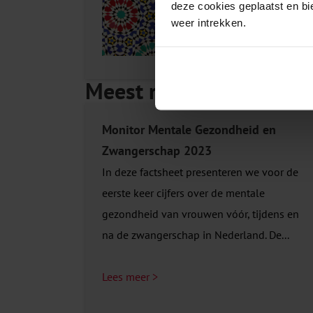
deze cookies geplaatst en bi
weer intrekken.
Bekijk dit
product
Meest recente producte
Monitor Mentale Gezondheid en
Zwangerschap 2023
In deze factsheet presenteren we voor de
eerste keer cijfers over de mentale
gezondheid van vrouwen vóór, tijdens en
na de zwangerschap in Nederland. De...
Lees meer >