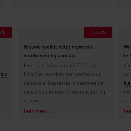
UWS
NIEUWS
Nieuwe toolkit helpt depressie
We
voorkomen bij aanstaa...
te 
Ieder jaar krijgen ruim 23.000 pas
Vee
ale
bevallen moeders een postpartum
de
depressie. Depressie is daarmee de
kla
meest voorkomende complicatie bij
men
de mo...
ont
Lees meer
Le