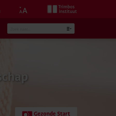
h
schap