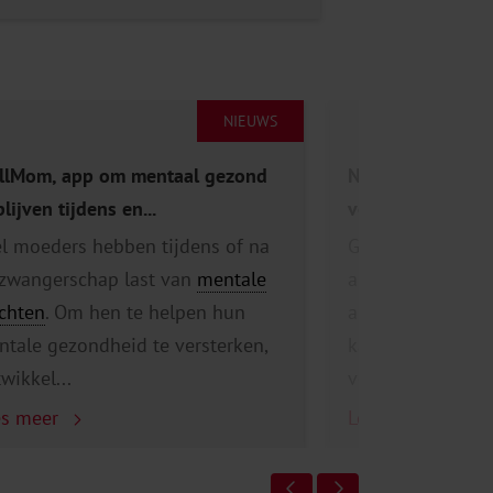
NIEUWS
llMom, app om mentaal gezond
Nieuwe e-learnin
blijven tijdens en...
verloskundigen a
l moeders hebben tijdens of na
Gun jij ook ieder
 zwangerschap last van
mentale
alcoholvrije star
chten
. Om hen te helpen hun
alcohol tijdens 
tale gezondheid te versterken,
kan schadelijke
wikkel...
voor het ongeb..
es meer
Lees meer