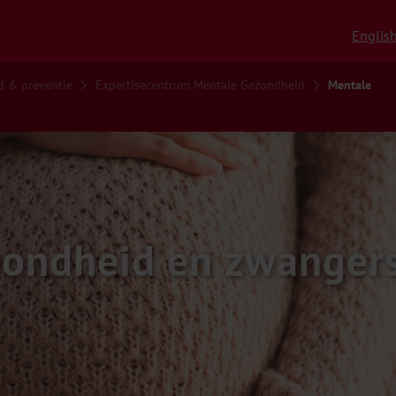
Englis
d & preventie
Expertisecentrum Mentale Gezondheid
Mentale
zondheid en zwanger