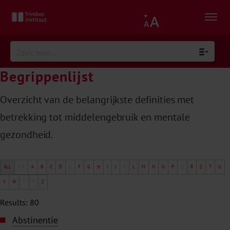
Begrippenlijst
Overzicht van de belangrijkste definities met
betrekking tot middelengebruik en mentale
gezondheid.
ALL
0-9
A
B
C
D
E
F
G
H
I
J
K
L
M
N
O
P
Q
R
S
T
U
V
W
X
Y
Z
Results: 80
Abstinentie