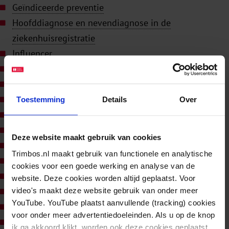
Geïndiceerde preventie
Hoofddiagnose en nevendiagnose in de
ziekenhuisregistratie
Influencer
Influencers
International Classification of Diseases (ICD)
J-curve
Toestemming
Details
Over
loot boxes
Mendeliaanse randomisatie
Deze website maakt gebruik van cookies
mentaal welbevinden
Trimbos.nl maakt gebruik van functionele en analytische
Mental health in all policies
cookies voor een goede werking en analyse van de
Mentale klachten
website. Deze cookies worden altijd geplaatst. Voor
video's maakt deze website gebruik van onder meer
MMMS 2025
YouTube. YouTube plaatst aanvullende (tracking) cookies
Near misses
voor onder meer advertentiedoeleinden. Als u op de knop
Overmatig drinken
ik ga akkoord klikt, worden ook deze cookies geplaatst