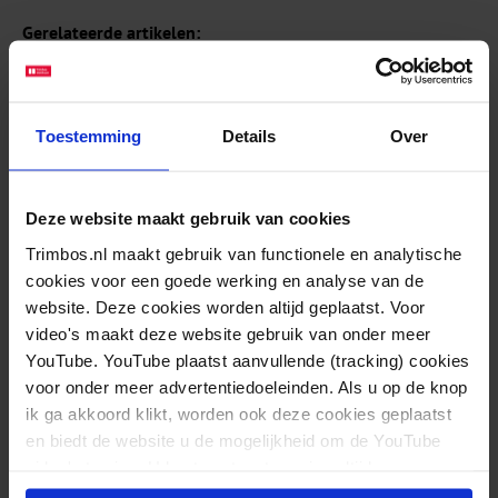
Gerelateerde artikelen:
Onderzoeker Ron de Graaf gaat na mooie carrière
in de wetenschap met pensioen
Toestemming
Details
Over
Alcoholstoornis verhoogt kans op een
angststoornis en andersom
Deze website maakt gebruik van cookies
Kinderen van ouders met psychische of
Trimbos.nl maakt gebruik van functionele en analytische
verslavingsproblemen moeten een prioriteit van ggz
cookies voor een goede werking en analyse van de
preventie worden
website. Deze cookies worden altijd geplaatst. Voor
video's maakt deze website gebruik van onder meer
Het aantal kinderen met een ouder met
YouTube. YouTube plaatst aanvullende (tracking) cookies
psychische problemen of een verslaving is gestegen
voor onder meer advertentiedoeleinden. Als u op de knop
ik ga akkoord klikt, worden ook deze cookies geplaatst
Nieuwe kennisagenda geeft richting aan
en biedt de website u de mogelijkheid om de YouTube
toekomstig onderzoek voor KOPP/KOV
video's te zien. U kunt uw toestemming altijd weer
intrekken.