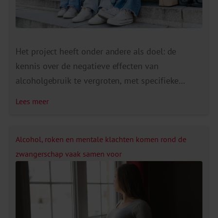
Het project heeft onder andere als doel: de
kennis over de negatieve effecten van
alcoholgebruik te vergroten, met specifieke
aandacht voor mentale gezondheid; studenten
Lees meer
beter te informeren en de drempel naar hulp te
verlagen; lokale samenwerking tussen
gemeenten, onderwijsinstellingen,
Alcohol, roken en mentale klachten komen rond de
studentenorganisaties en de preventie- en
zwangerschap vaak samen voor
verslavingszorg te versterken; oplossingen te
ontwikkelen die bottom-up ontstaan en passen
[…]