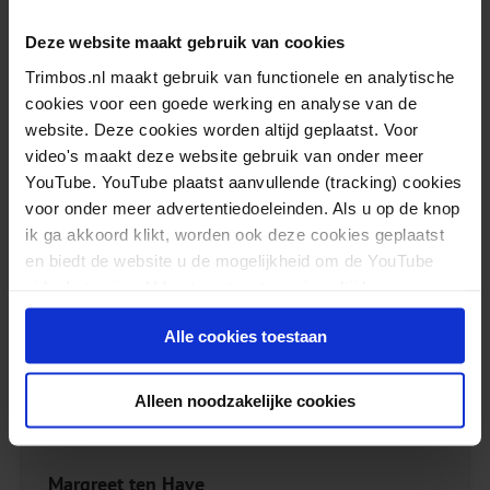
Neem voor meer informatie over het onderzoek
contact op met
Sophie Ummels
(GGZ inGeest)
Deze website maakt gebruik van cookies
Trimbos.nl maakt gebruik van functionele en analytische
Bron:
https://pubmed.ncbi.nlm.nih.gov/35780968/
cookies voor een goede werking en analyse van de
website. Deze cookies worden altijd geplaatst. Voor
video's maakt deze website gebruik van onder meer
YouTube. YouTube plaatst aanvullende (tracking) cookies
voor onder meer advertentiedoeleinden. Als u op de knop
ik ga akkoord klikt, worden ook deze cookies geplaatst
en biedt de website u de mogelijkheid om de YouTube
video's te zien. U kunt uw toestemming altijd weer
intrekken.
Alle cookies toestaan
Alleen noodzakelijke cookies
Margreet ten Have