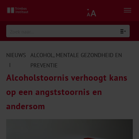
NIEUWS
ALCOHOL
,
MENTALE GEZONDHEID EN
|
PREVENTIE
Alcoholstoornis verhoogt kans
op een angststoornis en
andersom