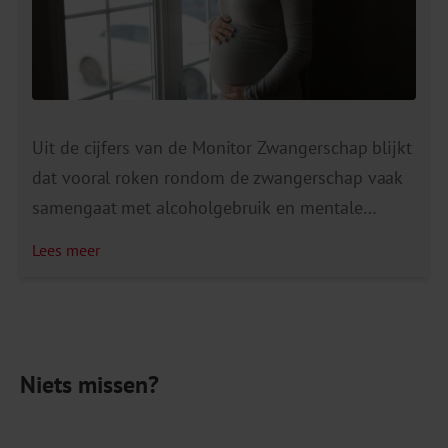
Uit de cijfers van de Monitor Zwangerschap blijkt
dat vooral roken rondom de zwangerschap vaak
samengaat met alcoholgebruik en mentale
klachten. Zo dronk twee derde van de vrouwen
Lees meer
die rondom de zwangerschap rookte ook alcohol.
Ruim de helft van de rokende vrouwen ervoer na
de zwangerschap angst- of depressiegevoelens.
In tegenstelling tot eerder onderzoek werd […]
Niets missen?