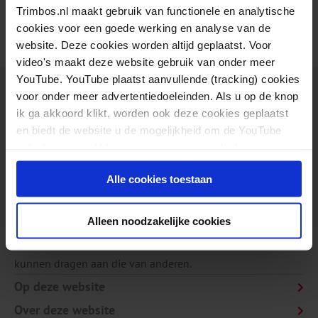
Trimbos.nl maakt gebruik van functionele en analytische
cookies voor een goede werking en analyse van de
website. Deze cookies worden altijd geplaatst. Voor
video's maakt deze website gebruik van onder meer
YouTube. YouTube plaatst aanvullende (tracking) cookies
voor onder meer advertentiedoeleinden. Als u op de knop
ik ga akkoord klikt, worden ook deze cookies geplaatst
en biedt de website u de mogelijkheid om de YouTube
video's te zien. U kunt uw toestemming altijd weer
Het Trimbos-instituut is een onafhankelijk,
intrekken.
wetenschappelijk kennisinstituut voor mentale
Alle cookies toestaan
gezondheid, alcohol, tabak en drugs. We doen onderzoek,
verspreiden en implementeren onze kennis, zodat mensen
Alleen noodzakelijke cookies
aan hun eigen mentale gezondheid kunnen werken en bij
kunnen dragen aan die van anderen.
Op deze website
Over deze website