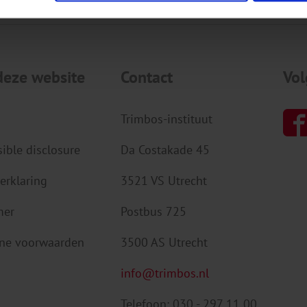
deze website
Contact
Vol
Trimbos-instituut
ible disclosure
Da Costakade 45
erklaring
3521 VS Utrecht
mer
Postbus 725
ne voorwaarden
3500 AS Utrecht
info@trimbos.nl
Telefoon: 030 - 297 11 00