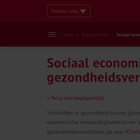
Trimbos sites
Home
Begrippenlijst
Sociaal econ
Sociaal econom
gezondheidsver
« Terug naar begrippenlijst
Verschillen in gezondheid tussen (gro
economische omstandigheden leven. V
gezondheidsverschillen, ga naar
VZinf