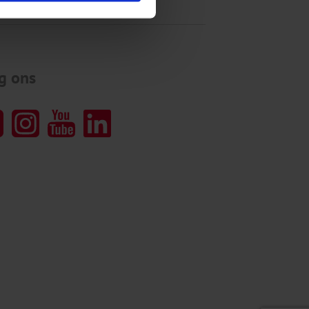
g ons