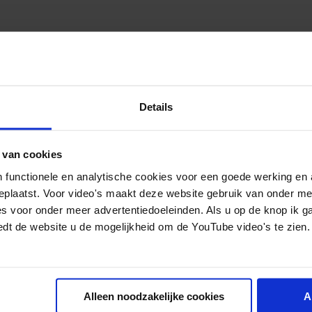
zondheidsverschillen (SEGV)
omische omstandigheden
Details
 van cookies
 functionele en analytische cookies voor een goede werking en 
geplaatst. Voor video's maakt deze website gebruik van onder m
es voor onder meer advertentiedoeleinden. Als u op de knop ik g
mbos-instituut is een onafhankelijk, wetenschappelijk ken
edt de website u de mogelijkheid om de YouTube video's te zien.
eid, alcohol, tabak en drugs. We doen onderzoek, verspr
 zodat mensen aan hun eigen mentale gezondheid kunnen
 anderen.
Alleen noodzakelijke cookies
A