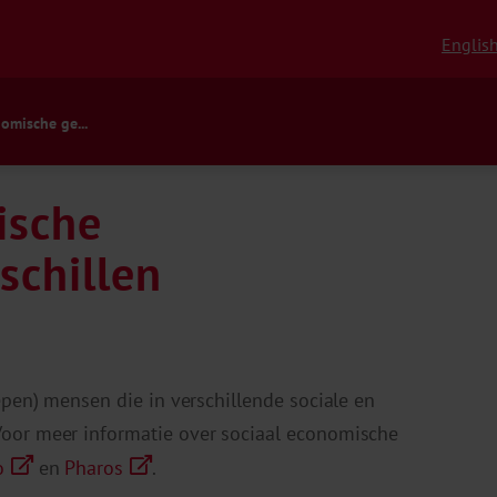
Englis
omische ge...
ische
schillen
epen) mensen die in verschillende sociale en
oor meer informatie over sociaal economische
o
en
Pharos
.