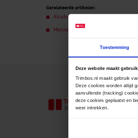
Gerelateerde artikelen:
Alcohol en sociaal economische ge
Mensen in kwetsbare sociaalecon
Toestemming
Deze website maakt gebruik
Trimbos.nl maakt gebruik van
Deze cookies worden altijd 
aanvullende (tracking) cooki
Het Tri
deze cookies geplaatst en bi
weer intrekken.
gezondh
kennis,
die van