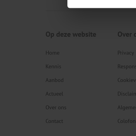
Op deze website
Over 
Home
Privacy
Kennis
Respons
Aanbod
Cookiev
Actueel
Disclai
Over ons
Algeme
Contact
Colofon