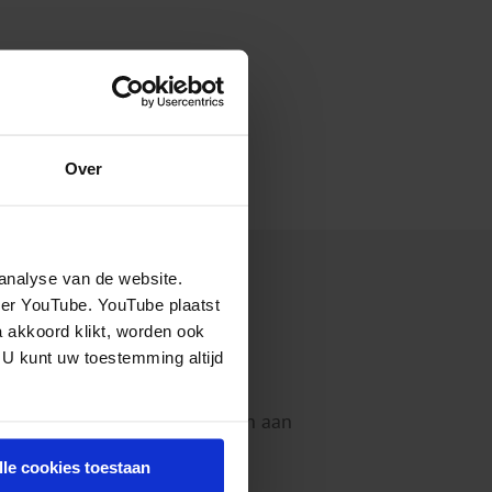
Over
analyse van de website.
eer YouTube. YouTube plaatst
a akkoord klikt, worden ook
nisinstituut voor mentale
 U kunt uw toestemming altijd
eiden en implementeren onze
 werken en bij kunnen dragen aan
lle cookies toestaan