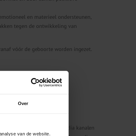
, emotioneel en materieel ondersteunen,
kken tegen de ontwikkeling van
 vanaf vóór de geboorte worden ingezet.
d op langere termijn
Over
pvoeden.nl
) en sociale media kanalen
analyse van de website.