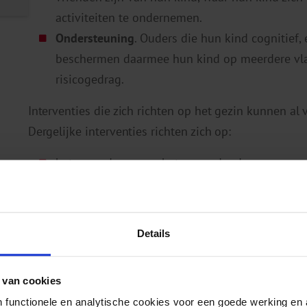
activiteiten te ondernemen.
Ondersteuning
. Ouders die hun kind cognitief
beschermen daarmee hun kind op meerdere vla
risicogedrag.
Interventies die zich richten op het gezin kunnen al
Dergelijke interventies richten zich op:
het veranderen van het opvoedgedrag
het verbeteren van het welzijn van de moeders
het verbeteren van de ouder-kind relatie
het verbeteren van de ontwikkeling van het kin
Details
Materiaal voor ouders
 van cookies
Helder Opvoeden richt zich via een website (
heldero
 functionele en analytische cookies voor een goede werking en 