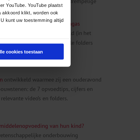
ier kunnen ouders op een laagdrempelige
eer YouTube. YouTube plaatst
 opvoedtips vinden.
a akkoord klikt, worden ook
 U kunt uw toestemming altijd
ds hebben we
folders over lachgas
 ook een video voor ontwikkeld (in het
bisch
. Een overzicht van alle folders
essionals.
lle cookies toestaan
n
ontwikkeld waarmee zij een ouderavond
ouwstenen: de 7 opvoedtips, cijfers en
relevante video’s en folders.
 middelenopvoeding van hun kind?
 wetenschappelijke onderbouwing