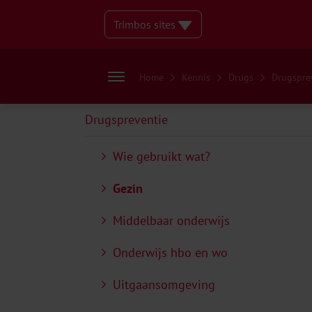
Trimbos sites
Home
Kennis
Drugs
Drugspre
Drugspreventie
Wie gebruikt wat?
Gezin
Middelbaar onderwijs
Onderwijs hbo en wo
Uitgaansomgeving