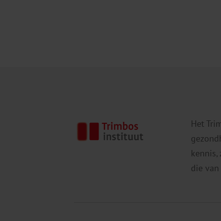
Het Tri
gezondh
kennis,
die van