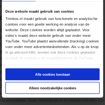
risico op een suïcidepoging [12,15,16].
Deze website maakt gebruik van cookies
Gelijksoortig gedrag
Trimbos.nl maakt gebruik van functionele en analytische
cookies voor een goede werking en analyse van de
Er zijn enkele overeenkomsten in het gedrag van
website. Deze cookies worden altijd geplaatst. Voor
video's maakt deze website gebruik van onder meer
personen met een
alcoholstoornis
en personen met
YouTube. YouTube plaatst aanvullende (tracking) cookies
suïcidaal gedrag [21]. Beiden willen ontsnappen aan hun
voor onder meer advertentiedoeleinden. Als u op de knop
gedachten en gevoelens en een deel van de personen
ik ga akkoord klikt, worden ook deze cookies geplaatst
met suïcidaal gedrag doet dit door het innemen van
en biedt de website u de mogelijkheid om de YouTube
video's te zien. U kunt uw toestemming altijd weer
lichaamsvreemde stoffen. Ze verwachten dan dat hun
intrekken.
bewustzijn als gevolg van deze inname zal veranderen,
Alle cookies toestaan
bijvoorbeeld het stopzetten van gedachtes en gevoelens.
Zo kunnen mensen bij een poging tot
suïcide
bepaalde
Alleen noodzakelijke cookies
stoffen innemen, zoals een grote hoeveelheid
slaapmiddelen. Door medicijnen in te nemen wil men zijn