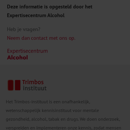
Deze informatie is opgesteld door het
Expertisecentrum Alcohol
Heb je vragen?
Neem dan contact met ons op.
Preventing
suicide: A global
Imperative
https://apps.who.int/iris/handle/106
65/131056
Het Trimbos-instituut is een onafhankelijk,
wetenschappelijk kennisinstituut voor mentale
https://www.rivm.nl/gezondheidsonderzoekcovi
gezondheid, alcohol, tabak en drugs. We doen onderzoek,
d-19/kwartaalonderzoek-volwassenen/
verspreiden en implementeren onze kennis, zodat mensen