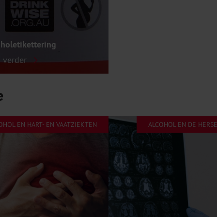
holetikettering
s verder
e
OHOL EN HART- EN VAATZIEKTEN
ALCOHOL EN DE HERS