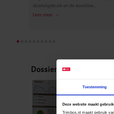
alcoholgebruik en de doorbloe...
Lees meer
Dossiers: cijfers over a
ALCOHOL IN CIJFERS
Toestemming
Deze website maakt gebruik
Trimbos.nl maakt gebruik van