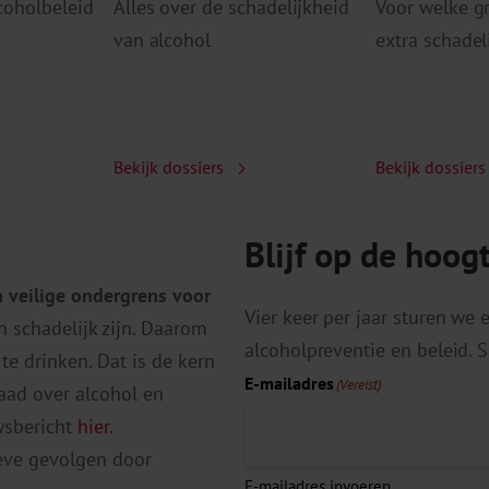
lcoholbeleid
Alles over de schadelijkheid
Voor welke g
van alcohol
extra schadel
Bekijk dossiers
Bekijk dossier
Blijf op de hoog
 veilige ondergrens voor
Vier keer per jaar sturen we
n schadelijk zijn. Daarom
alcoholpreventie en beleid. Sc
te drinken. Dat is de kern
E-mailadres
(Vereist)
aad over alcohol en
wsbericht
hier
.
eve gevolgen door
E-mailadres invoeren