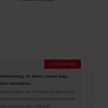
EXTERN NIEUWS
Beschouwing: de balans tussen laag-
Cross-sec
risico-drinkadvie...
gezondhe
Onderzoekers uit het Verenigd Koninkrijk
Onderzoe
hebben een editorial geschreven over de
Wereldge
balans tussen verschillende
hebben ee