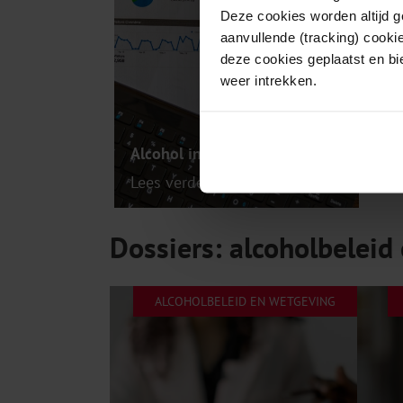
Deze cookies worden altijd 
aanvullende (tracking) cooki
deze cookies geplaatst en bi
weer intrekken.
Alcohol in cijfers
Lees verder
Dossiers: alcoholbeleid
ALCOHOLBELEID EN WETGEVING