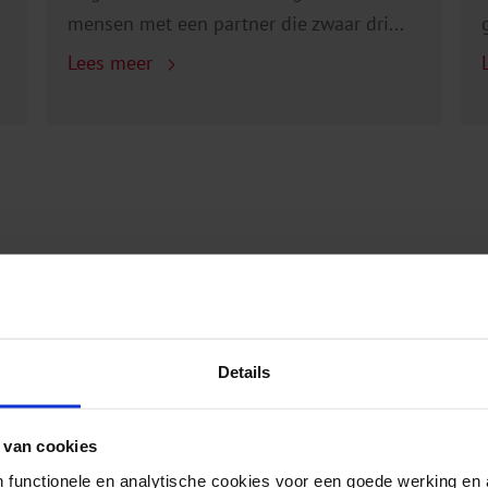
mensen met een partner die zwaar dri...
Lees meer
lcoholgebruik
Details
 van cookies
 functionele en analytische cookies voor een goede werking en 