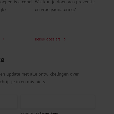
roepen is alcohol
Wat kun je doen aan preventie
ijk?
en vroegsignalering?
s
Bekijk dossiers
te
 een update met alle ontwikkelingen over
hrijf je in en mis niets.
E-mailadres bevestigen