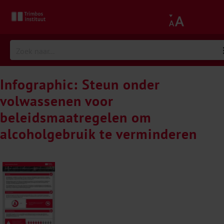
Infographic: Steun onder
volwassenen voor
beleidsmaatregelen om
alcoholgebruik te verminderen