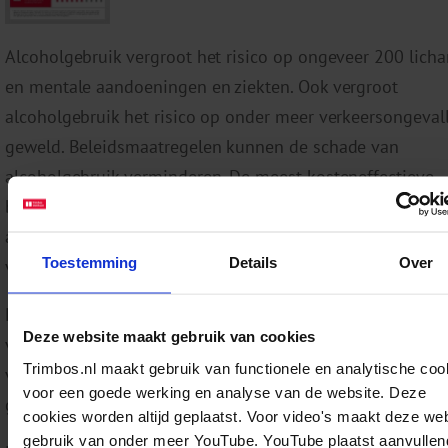
Alcoholgebruik vergroot het risico op ongeveer 200 licha
en mentale aandoeningen en ziekten. Ook vergroot
alcoholgebruik het risico op onder meer verkeersongeval
geweld. Beleidsmaatregelen kunnen de schade van
alcoholgebruik verminderen. De meest kosteneffectieve,
betaalbare en uitvoerbare maatregelen zijn: het verbiede
alcoholreclame, het verhogen van de prijs van alcohol en
Toestemming
Details
Over
verminderen van de beschikbaarheid van alcohol.
Deze infographic presenteert cijfers over de steun onder
Deze website maakt gebruik van cookies
volwassenen voor beleidsmaatregelen om alcoholgebruik
Trimbos.nl maakt gebruik van functionele en analytische coo
verminderen. Ook wordt er gekeken naar verschillen tuss
voor een goede werking en analyse van de website. Deze
groepen en naar veranderingen sinds 2022.
cookies worden altijd geplaatst. Voor video's maakt deze we
gebruik van onder meer YouTube. YouTube plaatst aanvullen