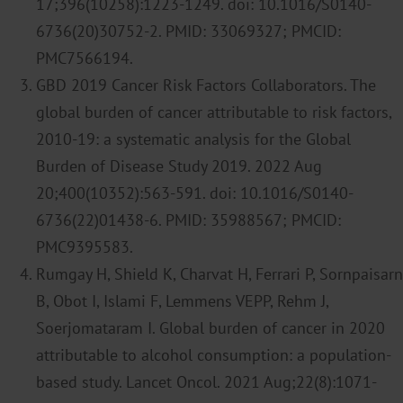
17;396(10258):1223-1249. doi: 10.1016/S0140-
6736(20)30752-2. PMID: 33069327; PMCID:
PMC7566194.
GBD 2019 Cancer Risk Factors Collaborators. The
global burden of cancer attributable to risk factors,
2010-19: a systematic analysis for the Global
Burden of Disease Study 2019. 2022 Aug
20;400(10352):563-591. doi: 10.1016/S0140-
6736(22)01438-6. PMID: 35988567; PMCID:
PMC9395583.
Rumgay H, Shield K, Charvat H, Ferrari P, Sornpaisarn
B, Obot I, Islami F, Lemmens VEPP, Rehm J,
Soerjomataram I. Global burden of cancer in 2020
attributable to alcohol consumption: a population-
based study. Lancet Oncol. 2021 Aug;22(8):1071-