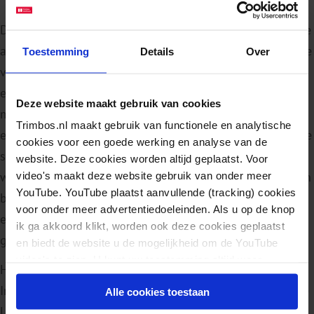
De GBD biedt een gestandaardiseerde, wetenschappelijke
aanpak voor het schatten van de ziektelast en de bijdrage
Toestemming
Details
Over
van verschillende risicofactoren op wereldwijd, regionaal
en nationaal niveau. Daarmee biedt de GBD de
Deze website maakt gebruik van cookies
mogelijkheid om vergelijkingen tussen landen te maken
Trimbos.nl maakt gebruik van functionele en analytische
en inzicht te krijgen in trends over de afgelopen jaren. De
cookies voor een goede werking en analyse van de
studie wordt beschouwd als de meest omvattende
website. Deze cookies worden altijd geplaatst. Voor
wereldwijde epidemiologische studie tot nu toe en is een
video's maakt deze website gebruik van onder meer
YouTube. YouTube plaatst aanvullende (tracking) cookies
belangrijk hulpmiddel voor beleidsmakers, zorgverleners
voor onder meer advertentiedoeleinden. Als u op de knop
en anderen die de bevindingen gebruiken om
ik ga akkoord klikt, worden ook deze cookies geplaatst
gezondheidsbeleid te maken.
en biedt de website u de mogelijkheid om de YouTube
video's te zien. U kunt uw toestemming altijd weer
Het onderzoek wordt sinds 1990 uitgevoerd door het
intrekken.
Institute for Health Metrics and Evaluation (IHME) aan de
Alle cookies toestaan
Universiteit van Washington in Seattle. Sinds 2018