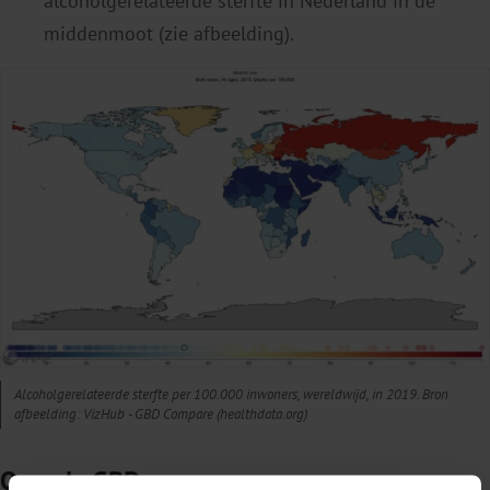
alcoholgerelateerde sterfte in Nederland in de
middenmoot (zie afbeelding).
Alcoholgerelateerde sterfte per 100.000 inwoners, wereldwijd, in 2019. Bron
afbeelding: VizHub - GBD Compare (healthdata.org)
Over de GBD