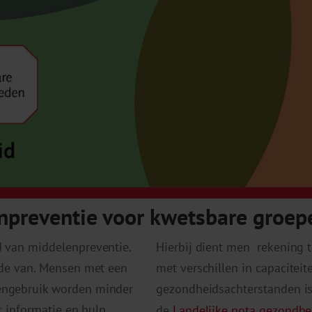
npreventie voor kwetsbare groep
d van middelenpreventie.
Hierbij dient men rekening t
ende van. Mensen met een
met verschillen in capaciteit
engebruik worden minder
gezondheidsachterstanden is
r informatie en hulp.
de
Landelijke nota gezondhe