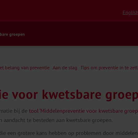
Englis
sbare groepen
et belang van preventie
Aan de slag
Tips om preventie in te zet
ie voor kwetsbare groe
matie bij de
tool ‘Middelenpreventie voor kwetsbare groepe
h aandacht te besteden aan kwetsbare groepen.
 die een grotere kans hebben op problemen door middelen