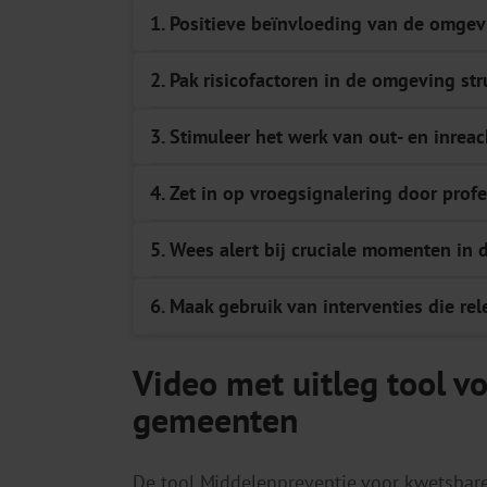
1. Positieve beïnvloeding van de omge
2. Pak risicofactoren in de omgeving str
3. Stimuleer het werk van out- en inrea
4. Zet in op vroegsignalering door prof
5. Wees alert bij cruciale momenten in 
6. Maak gebruik van interventies die re
Video met uitleg tool v
gemeenten
De tool Middelenpreventie voor kwetsbare