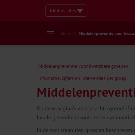
Trimbos sites
Home
Middelenpreventie voor kwet
Middelenpreventie voor kwetsbare groepen
H
Informatie, cijfers en interventies per groep
Middelenprevent
Op deze pagina’s vind je achtergrondinfor
lokale gezondheidsnota meer systematisc
In de tool staan tien groepen beschreven