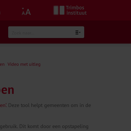
h
ten
Video met uitleg
pen
n’.
Deze tool helpt gemeenten om in de
gebruik. Dit komt door een opstapeling