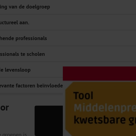
ving van de doelgroep
uctureel aan.
chende professionals
essionals te scholen
de levensloop
levante factoren beïnvloeden
oor
 groepen is