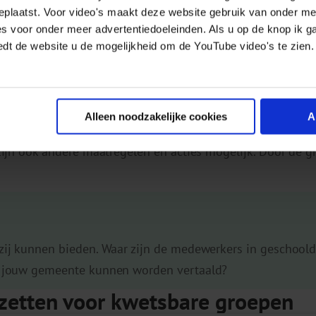
geplaatst. Voor video's maakt deze website gebruik van onder m
dividu.
es voor onder meer advertentiedoeleinden. Als u op de knop ik g
strategieën voor kwetsbare groep
edt de website u de mogelijkheid om de YouTube video's te zien.
ente op welke kwetsbare groepen je extra wilt inzetten. 
sschien heb je al eerste werkafspraken gemaakt. Dit is e
Alleen noodzakelijke cookies
A
 hier in op mogelijk preventief aanbod. Denk hierbij aan 
jn ook andere maatregelen en acties mogelijk. Door de groe
ij kunnen bieden. Waar zijn de medewerkers in geschoold?
r jouw gemeente kunnen worden vertaald?
 zetten voor kwetsbare groepen