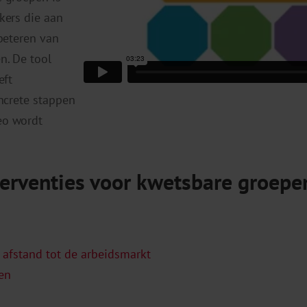
kers die aan
beteren van
n. De tool
eft
ncrete stappen
eo wordt
nterventies voor kwetsbare groepe
afstand tot de arbeidsmarkt
ven