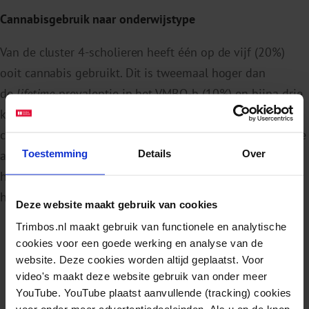
Cannabisgebruik naar onderwijstype
Van de cluster 4-scholieren heeft één op de vijf (20%)
ooit cannabis gebruikt. Dit is tweemaal hoger dan
de
lifetime
-prevalentie in het VMBO-b (10%) en bijna drie
keer zo hoog als in het praktijkonderwijs (7%). Van de
cluster 4-leerlingen heeft ruim één op de tien (12%) in de
Toestemming
Details
Over
afgelopen maand cannabis gebruikt. Dit is tweemaal
hoger dan in het VMBO-b (6%) en driemaal hoger dan in
het praktijkonderwijs (4%).
Deze website maakt gebruik van cookies
Trimbos.nl maakt gebruik van functionele en analytische
cookies voor een goede werking en analyse van de
website. Deze cookies worden altijd geplaatst. Voor
video's maakt deze website gebruik van onder meer
YouTube. YouTube plaatst aanvullende (tracking) cookies
voor onder meer advertentiedoeleinden. Als u op de knop