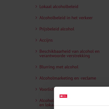
Lokaal alcoholbeleid
Alcoholbeleid in het verkeer
Prijsbeleid alcohol
Accijns
Beschikbaarheid van alcohol en
verantwoorde verstrekking
Blurring met alcohol
Alcoholmarketing en -reclame
Voorlichting en educatie
Alcoholpreventie jongeren in nation
en lokaal beleid