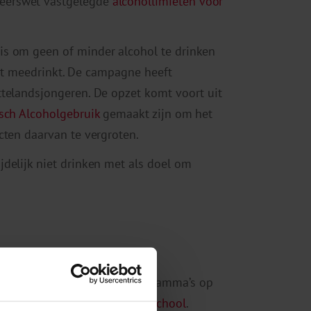
eerswet vastgelegde
alcohollimieten voor
 is om geen of minder alcohol te drinken
niet meedrinkt. De campagne heeft
ttelandsjongeren. De opzet komt voort uit
sch Alcoholgebruik
gemaakt zijn om het
cten daarvan te vergroten.
jdelijk niet drinken met als doel om
id ook in voorlichtingsprogramma’s op
ikkelde programma
Helder op School
.