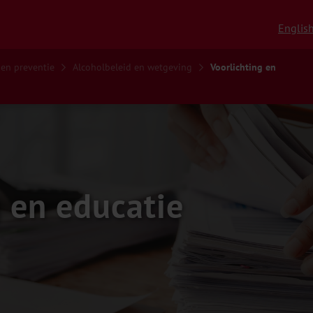
Englis
 en preventie
Alcoholbeleid en wetgeving
Voorlichting en
g en educatie