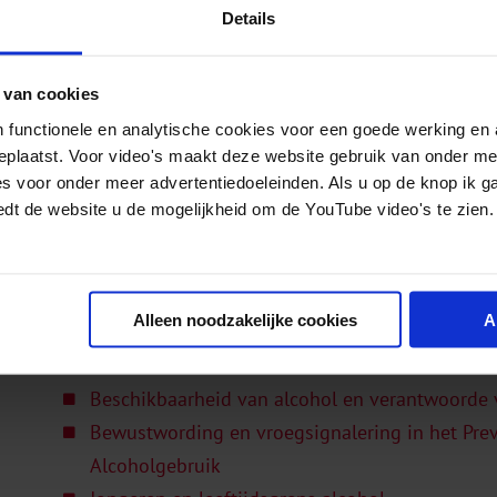
Details
ijs
Publieksinformatie
 van cookies
 functionele en analytische cookies voor een goede werking en 
Informatie over alcohol voor het algemene publiek wo
geplaatst. Voor video's maakt deze website gebruik van onder m
zoals
www.alcoholinfo.nl
. Ook kunnen mensen vr
es voor onder meer advertentiedoeleinden. Als u op de knop ik g
Alcohol Infolijn van het Trimbos-instituut via e-mail
edt de website u de mogelijkheid om de YouTube video's te zien.
Gerelateerde pagina's
Alleen noodzakelijke cookies
A
Alcoholbeleid in het verkeer
Beschikbaarheid van alcohol en verantwoorde 
Bewustwording en vroegsignalering in het Pre
Alcoholgebruik