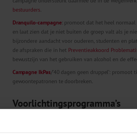
campagne ondersteunt daarmee de in de Wegenverk
bestuurders
.
Dranquilo-campagne
: promoot dat het heel normaal
en laat zien dat je niet buiten de groep valt als je 
bijzondere aandacht voor ouderen, studenten en pla
de afspraken die in het
Preventieakkoord Problemati
bewustzijn van het gebruiken van alcohol en de effe
Campagne IkPas
/’40 dagen geen druppel’: promoot ti
gewoontepatronen te doorbreken.
Voorlichtingsprogramma’s
Naast in massamediacampagnes investeert de overhe
aal
scholen, zoals het door het Trimbos-instituut ontw