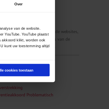
Over
analyse van de website.
rdt verspreid via verschillende websites,
eer YouTube. YouTube plaatst
agen stellen aan medewerkers van de
a akkoord klikt, worden ook
, chat of telefoon (0900-1995).
 U kunt uw toestemming altijd
lle cookies toestaan
verstrekking
ventieakkoord Problematisch