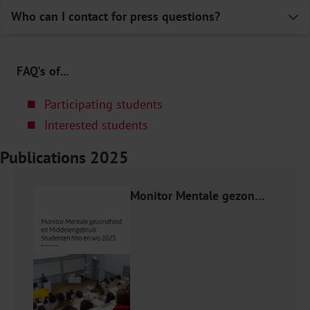
Who can I contact for press questions?
E
FAQ's of...
Participating students
Interested students
Publications 2025
Monitor Mentale gezondheid en Middelengebruik Studenten hbo en wo 2025