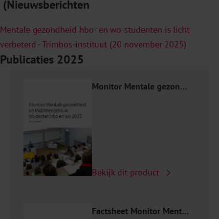
(Nieuwsberichten
Mentale gezondheid hbo- en wo-studenten is licht
verbeterd - Trimbos-instituut (20 november 2025)
psychische klachten
Publicaties 2025
Monitor Mentale gezondheid en Middelengebruik Studenten hbo en wo 2025
Bekijk dit product
Factsheet Monitor Mentale gezondheid en Middelengebruik Studenten hbo en wo 2025