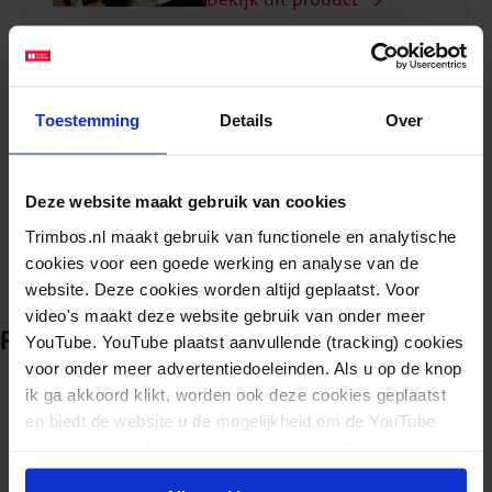
Monitor hoger onderwijs 2023
Toestemming
Details
Over
Factsheet mentale gezondheid
e...
Deze website maakt gebruik van cookies
Trimbos.nl maakt gebruik van functionele en analytische
cookies voor een goede werking en analyse van de
Bekijk dit product
website. Deze cookies worden altijd geplaatst. Voor
video's maakt deze website gebruik van onder meer
Publicaties 2021
YouTube. YouTube plaatst aanvullende (tracking) cookies
voor onder meer advertentiedoeleinden. Als u op de knop
ik ga akkoord klikt, worden ook deze cookies geplaatst
Monitor Mentale gezondheid en Middelengebruik Studenten hoger onderwijs
en biedt de website u de mogelijkheid om de YouTube
Deelrapport 1 - Mentale
video's te zien. U kunt uw toestemming altijd weer
gezond...
intrekken.