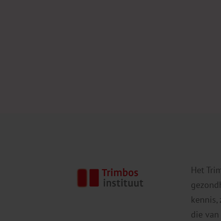
Het Tri
gezondh
kennis,
die van