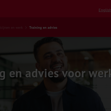
Englis
icijnen en werk
Training en advies
g en advies voor wer