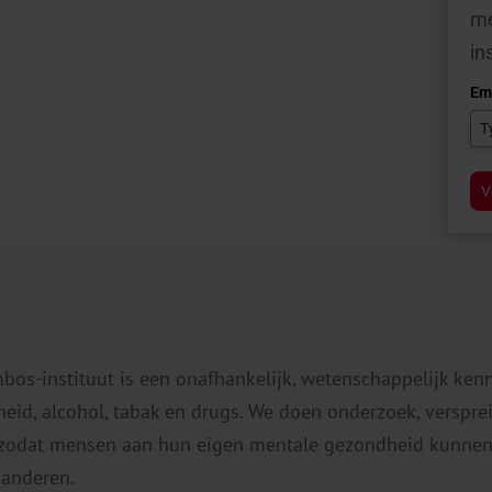
me
in
Em
V
mbos-instituut is een onafhankelijk, wetenschappelijk ken
eid, alcohol, tabak en drugs. We doen onderzoek, verspr
 zodat mensen aan hun eigen mentale gezondheid kunnen
 anderen.