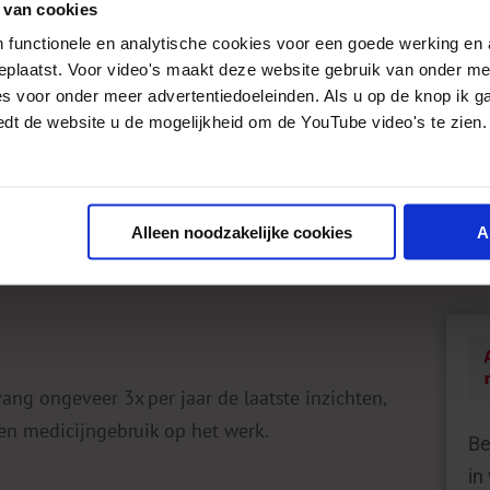
effect is en waar het kan worden aangescherpt.
 van cookies
 functionele en analytische cookies voor een goede werking en 
geplaatst. Voor video's maakt deze website gebruik van onder m
 jouw
es voor onder meer advertentiedoeleinden. Als u op de knop ik g
or
edt de website u de mogelijkheid om de YouTube video's te zien.
nken
Alleen noodzakelijke cookies
A
vang ongeveer 3x per jaar de laatste inzichten,
- en medicijngebruik op het werk.
Be
in