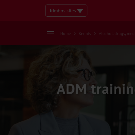
Trimbos sites
Home
Kennis
Alcohol, drugs, med
ADM trainin