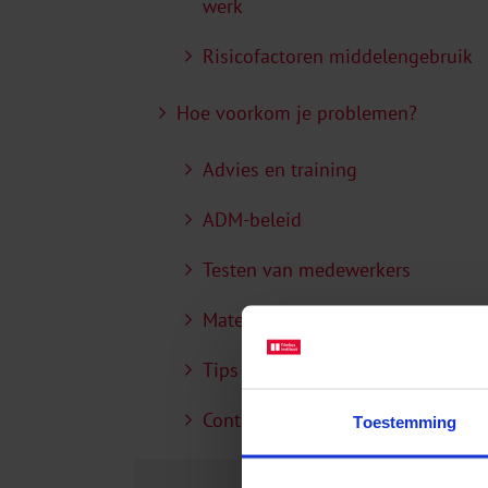
werk
Risicofactoren middelengebruik
Hoe voorkom je problemen?
Advies en training
ADM-beleid
Testen van medewerkers
Materialen
Tips
Contact
Toestemming