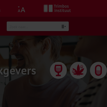
h
kgevers