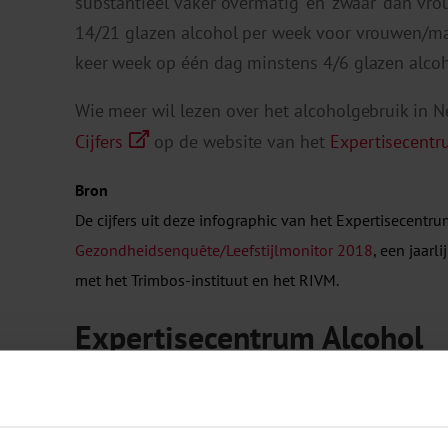
substantieel vaker ‘overmatig’ en ‘zwaar’ dan vro
14/21 glazen alcohol per week voor vrouwen/
keer week op één dag minstens 4/6 glazen alco
Wie meer wil lezen over het alcoholgebruik in 
Cijfers
op de website van het
Expertisecentr
Bron
De cijfers uit deze infographic van het Expertisecentr
Gezondheidsenquête/Leefstijlmonitor 2018
, een jaar
met het Trimbos-instituut en het RIVM.
Expertisecentrum Alcohol
Het
Expertisecentrum Alcohol
is in 2018 opg
subsidie van het Ministerie van Volksgezondheid