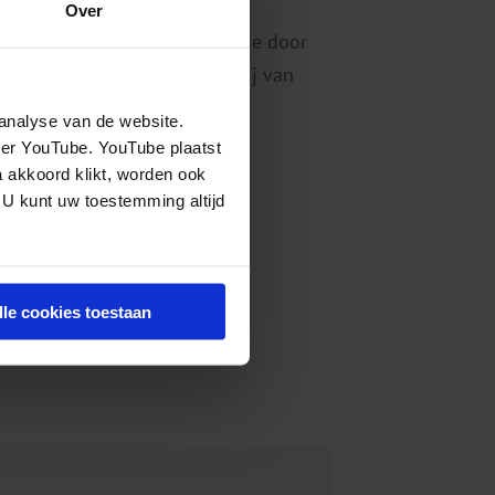
n van professionals bij hun
Over
gdringen van gezondheidsschade door
is kennis gebundeld die daarbij van
analyse van de website.
eer YouTube. YouTube plaatst
a akkoord klikt, worden ook
 U kunt uw toestemming altijd
lle cookies toestaan
cijfers 2018