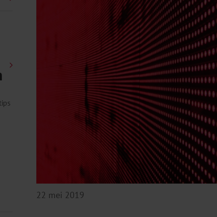
n
tips
22 mei 2019