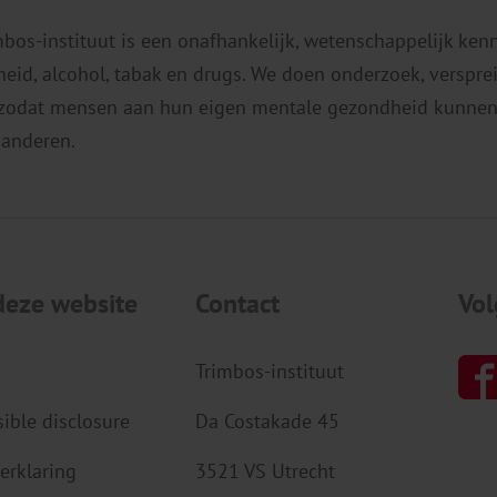
een slechtere werksfeer en mogelijke
s
reputatieschade. En aangezien een
mbos-instituut is een onafhankelijk, wetenschappelijk ken
d
bedrijf een afspiegeling is van […]
eid, alcohol, tabak en drugs. We doen onderzoek, verspr
 zodat mensen aan hun eigen mentale gezondheid kunnen
 anderen.
deze website
Contact
Vol
Trimbos-instituut
ible disclosure
Da Costakade 45
erklaring
3521 VS Utrecht