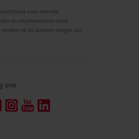
chadelijk alcoholgebruik terug te
nisinstituut voor mentale
ringen. Een lokaal verbod […]
eiden en implementeren onze
 werken en bij kunnen dragen aan
g ons