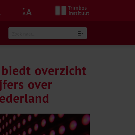
h
biedt overzicht
jfers over
Nederland