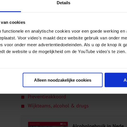
expertisecentrum heeft als doel het ondersteune
Details
activiteiten gericht op het voorkomen en teru
alcoholgebruik. In zeer uiteenlopende dossiers 
 van cookies
belang kan zijn.
 functionele en analytische cookies voor een goede werking en 
geplaatst. Voor video's maakt deze website gebruik van onder m
Meer over dit thema
es voor onder meer advertentiedoeleinden. Als u op de knop ik g
edt de website u de mogelijkheid om de YouTube video's te zien.
Alcohol, drugs & werk
Alcoholbeleid voor gemeenten
LVB, alcohol en drugs
Alleen noodzakelijke cookies
A
Monitoring gebruik
Preventieakkoord
Wijkteams, alcohol & drugs
Alcoholgebruik in Nederland – Kern