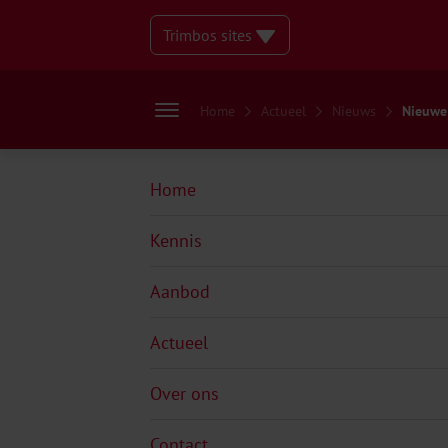
Trimbos sites
Home
Actueel
Nieuws
Nieuwe 
Home
Kennis
Aanbod
Actueel
Over ons
Contact