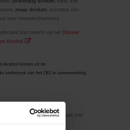
uwen (
overmatig drinken
: meer dan
mannen;
zwaar drinken
: minstens één
hol voor vrouwen/mannen).
Nederland kan terecht op het
Dossier
um Alcohol
um Alcohol komen uit de
lijks onderzoek van het CBS in samenwerking
ericht door het Trimbos-instituut met
, Welzijn en Sport. Het