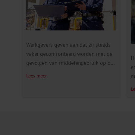
Werkgevers geven aan dat zij steeds
vaker geconfronteerd worden met de
H
gevolgen van middelengebruik op de
e
werkvloer. Ze vinden restanten
d
Lees meer
drugs op het toilet of er ontstaan
D
L
incidenten doordat medewerkers
a
onder invloed zijn tijdens het werk. De
a
gevolgen zijn aanzienlijk. Denk aan
g
veiligheidsrisico’s, verminderde
a
productiviteit, hoger ziekteverzuim,
m