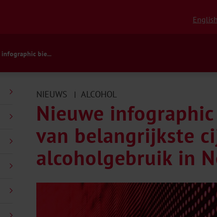
Englis
infographic bie...
NIEUWS
ALCOHOL
|
Nieuwe infographic 
van belangrijkste ci
alcoholgebruik in 