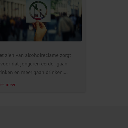
et zien van alcoholreclame zorgt
rvoor dat jongeren eerder gaan
rinken en meer gaan drinken.
aarnaast kan het zien van
ees meer
lcoholreclame voor mensen die aan
lcohol verslaafd zijn of waren stress
even. Het beperken of verbieden van
lcoholreclame is één van de drie
eest effectieve maatregelen om