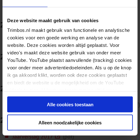
Financieel jaarverslag 2021 (pdf)
Deze website maakt gebruik van cookies
2020
Trimbos.nl maakt gebruik van functionele en analytische
cookies voor een goede werking en analyse van de
Financieel jaarverslag 2020
(pdf)
website. Deze cookies worden altijd geplaatst. Voor
video's maakt deze website gebruik van onder meer
2019
YouTube. YouTube plaatst aanvullende (tracking) cookies
voor onder meer advertentiedoeleinden. Als u op de knop
Financieel jaarverslag 2019
(pdf)
ik ga akkoord klikt, worden ook deze cookies geplaatst
en biedt de website u de mogelijkheid om de YouTube
2018
video's te zien. U kunt uw toestemming altijd weer
intrekken.
Financieel jaarverslag en bestuursverslag 2018
(pdf)
Alle cookies toestaan
2017
Alleen noodzakelijke cookies
Jaarverslag 2017
(pdf)