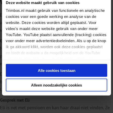
Video: POH-GGZ in gesprek met patiënten
Deze website maakt gebruik van cookies
Trimbos.nl maakt gebruik van functionele en analytische
Een POH-GGZ gaat met een patiënt in in gesprek over
cookies voor een goede werking en analyse van de
alcohol. Kijk zelf hoe de gesprekken stroef of juist goed
website. Deze cookies worden altijd geplaatst. Voor
video's maakt deze website gebruik van onder meer
verlopen.
YouTube. YouTube plaatst aanvullende (tracking) cookies
Gesprek met Peter, vrachtwagenchauffeur
voor onder meer advertentiedoeleinden. Als u op de knop
ik ga akkoord klikt, worden ook deze cookies geplaatst
Maak kennis met Peter, vrachtwagenchauffeur. Hij heeft
en biedt de website u de mogelijkheid om de YouTube
problemen op zijn werk en hij slaapt slecht. Peter is voor
video's te zien. U kunt uw toestemming altijd weer
een intakegesprek bij de POH-GGZ.
intrekken.
Alle cookies toestaan
Deze YouTube video wordt niet getoond omdat u
bepaalde cookies niet accepteert op deze site.
Alleen noodzakelijke cookies
U kunt de video op
YouTube.com
bekijken.
Gesprek met Eli
Eli is net met pensioen en kan haar draai niet vinden. Ze