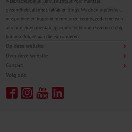
wetenschappelijk kennisinstituut voor mentale
gezondheid, alcohol, tabak en drugs. We doen onderzoek,
verspreiden en implementeren onze kennis, zodat mensen
Gezondheidsenqu
ête/Leefstijlmonitor CBS in
aan hun eigen mentale gezondheid kunnen werken en bij
samenwerking met het RIVM en Trimbos-
kunnen dragen aan die van anderen.
instituut
, 2024.
Op deze website
Rombouts, M., Morren, K., van
Dorsselaer
, S.,
Over deze website
Tuithof
, M., Monshouwer,
K.
Contact
Peilstationsonderzoek
Scholieren 2023. Vape,
Volg ons
snus en waterpijp.
Tobacco: E-
cigarettes.
The Evolving Landscape of e-
Cigarettes: A Systematic Review of Recent
Evidence