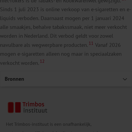
niet-rokers is de Tabaks- en Rookwarenwet gewijzigd.
Sinds 1 juli 2023 is online verkoop van e-sigaretten en e-
liquids verboden. Daarnaast mogen per 1 januari 2024
alle smaakjes, behalve tabakssmaak, niet meer verkocht
worden in Nederland. Dit verbod geldt voor zowel
11
navulbare als wegwerpbare producten.
Vanaf 2026
mogen e-sigaretten alleen nog maar in speciaalzaken
12
verkocht worden.
Bronnen
E
The impact of e-cigarette
exposure on different organ systems: a review
of recent evidence and future perspectives.
Het Trimbos-instituut is een onafhankelijk,