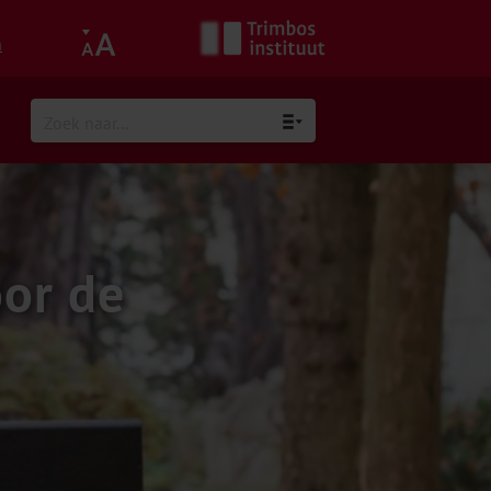
h
oor de