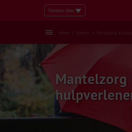
Trimbos sites
Home
Kennis
Mantelzorg bij psy
Mantelzorg 
hulpverlene