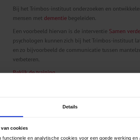
Bij het Trimbos-instituut onderzoeken en ontwikkele
mensen met
dementie
begeleiden.
Een voorbeeld hiervan is de interventie
Samen verde
psychologen kunnen zich bij het Trimbos-instituut la
en zo bijvoorbeeld de communicatie tussen mantelz
verbeteren.
Bekijk de training
Details
 van cookies
 functionele en analytische cookies voor een goede werking en 