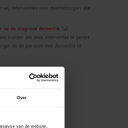
n wij interventies voor mantelzorgers die
r na de diagnose dementie
. GZ-
ten trainen om deze interventie te geven
orger en de persoon met dementie te
Over
analyse van de website.