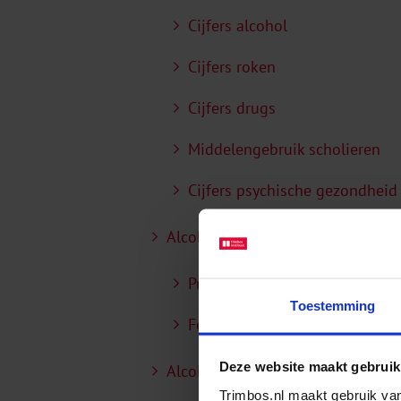
Cijfers alcohol
Cijfers roken
Cijfers drugs
Middelengebruik scholieren
Cijfers psychische gezondheid
Alcohol, drugs en LVB
Preventie
Toestemming
Feiten en cijfers
Deze website maakt gebruik
Alcohol en drugs in de wijk
Trimbos.nl maakt gebruik van