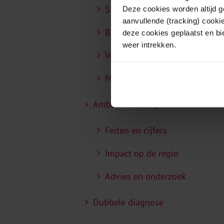
Signaleren
Deze cookies worden altijd 
aanvullende (tracking) cooki
Bespreken
deze cookies geplaatst en bi
weer intrekken.
Vervolgstappen
Meer informatie
Ambulantisering
Feiten en cijfers
Impact op de regio
Advies en onderzoek
Dubbele diagnose