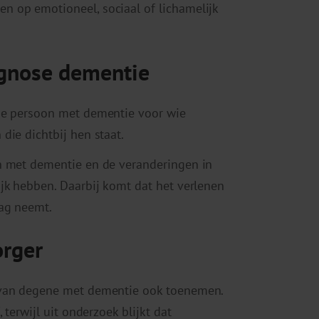
 op emotioneel, sociaal of lichamelijk
gnose dementie
de persoon met dementie voor wie
die dichtbij hen staat.
n met dementie en de veranderingen in
jk hebben. Daarbij komt dat het verlenen
lag neemt.
orger
 van degene met dementie ook toenemen.
terwijl uit onderzoek blijkt dat