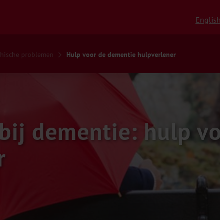
Englis
chische problemen
Hulp voor de dementie hulpverlener
bij dementie: hulp v
r