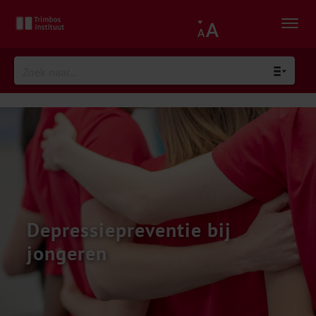
Depressiepreventie bij
jongeren