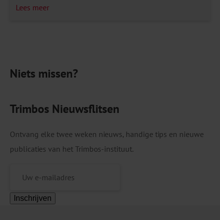
kaart gebracht. Daaruit blijkt dat er in Nederland
Lees meer
23 gebruiksruimten zijn, naast 17 medische
heroïne-units en minimaal 29 locaties
voor spuitomruil en andere gebruiksmaterialen.
De voorzieningen zijn ondergebracht bij onder
Niets missen?
meer verslavingszorginstellingen, kerkelijke- en
vrijwilligersorganisaties en in de
maatschappelijke opvang. Gebruiksruimten
Trimbos Nieuwsflitsen
vervullen […]
Ontvang elke twee weken nieuws, handige tips en nieuwe
publicaties van het Trimbos-instituut.
Inschrijven