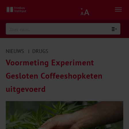
NIEUWS
DRUGS
|
Voormeting Experiment
Gesloten Coffeeshopketen
uitgevoerd