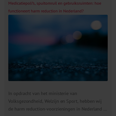
zijn aanzienlijk. Denk aan veiligheidsrisico’s,
Medicatiepoli’s, spuitomruil en gebruiksruimten: hoe
verminderde productiviteit, hoger ziekteverzuim,
functioneert harm reduction in Nederland?
een slechtere werksfeer en mogelijke
reputatieschade. En aangezien een bedrijf een
afspiegeling is van […]
In opdracht van het ministerie van
Volksgezondheid, Welzijn en Sport, hebben wij
de harm reduction-voorzieningen in Nederland in