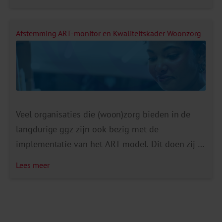
kleine stappen in samenwerking al veel
opleveren. Zo begrijpen ouders beter hoe
problemen samenhangen, wordt stress in
Afstemming ART-monitor en Kwaliteitskader Woonzorg
gezinnen verminderd en worden
opvoedvaardigheden versterkt. Ook worden
problemen eerder gesignaleerd, waardoor […]
Veel organisaties die (woon)zorg bieden in de
langdurige ggz zijn ook bezig met de
implementatie van het ART model. Dit doen zij in
het kader van zorgverbetering. Daarnaast krijgen
Lees meer
zij te maken met het Kwaliteitskader Woonzorg
Langdurige ggz. Het bestuur van Stichting
HIC&ART schreef een brief over dit
kwaliteitskader en het ART model. Deze