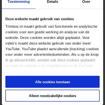
Toestemming
Details
Over
Ambulantisering
Achtergrond
Deze website maakt gebruik van cookies
Trimbos.nl maakt gebruik van functionele en analytische
Aanleiding voor deze monitor is de afspraak tussen
cookies voor een goede werking en analyse van de
landelijke overheid, zorgaanbieders,
website. Deze cookies worden altijd geplaatst. Voor
video's maakt deze website gebruik van onder meer
zorgverzekeraars en cliëntenorganisaties om de
YouTube. YouTube plaatst aanvullende (tracking) cookies
ambulante zorg in de GGZ te verbeteren en klinische
voor onder meer advertentiedoeleinden. Als u op de knop
capaciteit af te bouwen. Doel van deze
ik ga akkoord klikt, worden ook deze cookies geplaatst
ambulantisering is meer sociale inclusie en een
en biedt de website u de mogelijkheid om de YouTube
video's te zien. U kunt uw toestemming altijd weer
betere kwaliteit van leven bij mensen met ernstige
intrekken.
psychische problemen.
Alle cookies toestaan
Het Trimbos-instituut monitort jaarlijks
ontwikkelingen en verschuivingen in de zorg door
Alleen noodzakelijke cookies
bij geïntegreerde GGZ-aanbieders en RIBW’s