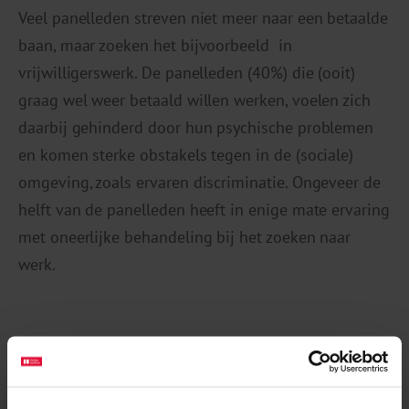
Veel panelleden streven niet meer naar een betaalde
baan, maar zoeken het bijvoorbeeld in
vrijwilligerswerk. De panelleden (40%) die (ooit)
graag wel weer betaald willen werken, voelen zich
daarbij gehinderd door hun psychische problemen
en komen sterke obstakels tegen in de (sociale)
omgeving, zoals ervaren discriminatie. Ongeveer de
helft van de panelleden heeft in enige mate ervaring
met oneerlijke behandeling bij het zoeken naar
werk.
Meer over dit thema