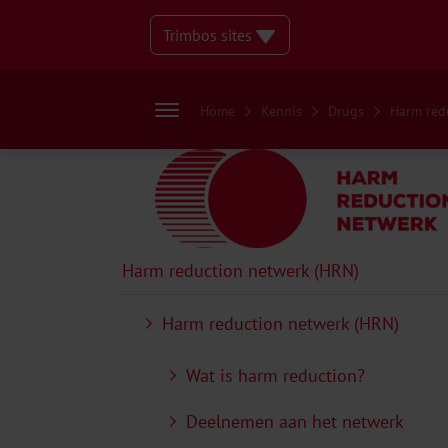
Trimbos sites
Home
Kennis
Drugs
Harm red
Harm reduction netwerk (HRN)
Harm reduction netwerk (HRN)
Wat is harm reduction?
Deelnemen aan het netwerk