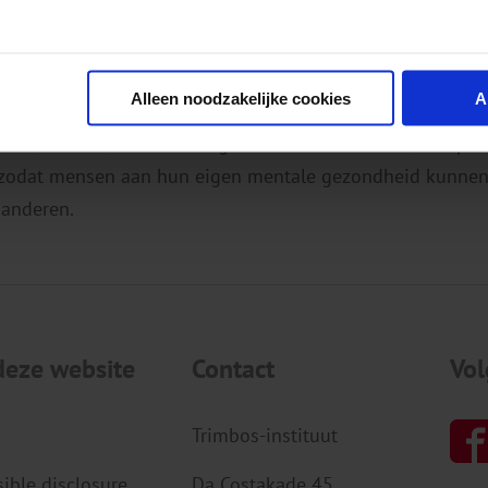
Alleen noodzakelijke cookies
A
mbos-instituut is een onafhankelijk, wetenschappelijk ken
eid, alcohol, tabak en drugs. We doen onderzoek, verspr
 zodat mensen aan hun eigen mentale gezondheid kunnen
 anderen.
deze website
Contact
Vol
Trimbos-instituut
ible disclosure
Da Costakade 45