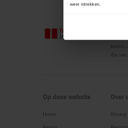
weer intrekken.
Het Tri
gezondh
kennis,
die van
Op deze website
Over 
Home
Privacy
Kennis
Respons