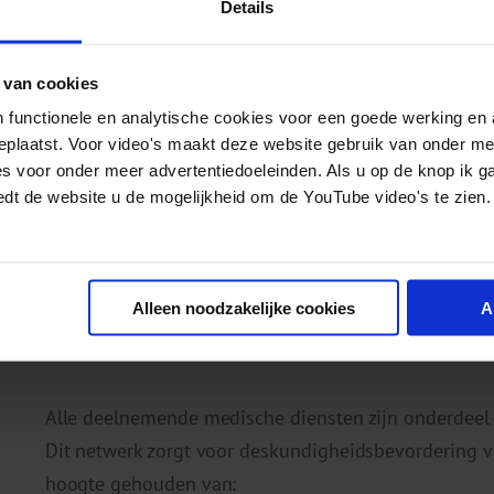
Details
ecstasygebruik.
Ambulances en ziekenhuizen worden geconfront
intoxicaties, samenhangend met het gebruik v
 van cookies
en juist weinig ecstasy.
 functionele en analytische cookies voor een goede werking en 
Patiënten die door politieartsen worden gezi
geplaatst. Voor video's maakt deze website gebruik van onder m
es voor onder meer advertentiedoeleinden. Als u op de knop ik g
genomen.
edt de website u de mogelijkheid om de YouTube video's te zien.
Dankzij deze verschillende bronnen ontstaat een br
zich voordoen na drugsgebruik.
Alleen noodzakelijke cookies
A
Doelen van MDI: preventie en
Alle deelnemende medische diensten zijn onderdeel 
Dit netwerk zorgt voor deskundigheidsbevordering v
hoogte gehouden van: