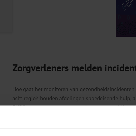
Zorgverleners melden inciden
Hoe gaat het monitoren van gezondheidsincidenten a
acht regio’s houden afdelingen spoedeisende hulp, a
EHBO’ers op evenementen continu gegevens bij over 
het algemeen elk een ander type problematiek:
De EHBO-organisaties zien overwegend lichte