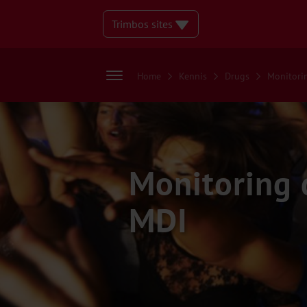
Trimbos sites
Home
Kennis
Drugs
Monitori
Monitoring 
MDI