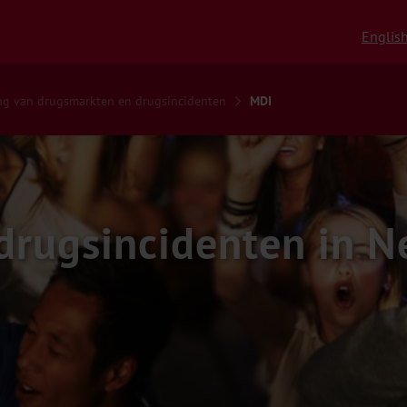
Englis
ng van drugsmarkten en drugsincidenten
MDI
drugsincidenten in N