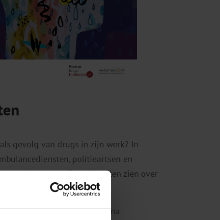
ten
ls gevolg van drugs in zijn werk? In
mbulancediensten, politieartsen en
drugsincidenten. Deze diensten zien over
 gezondheidsproblemen, vaak na