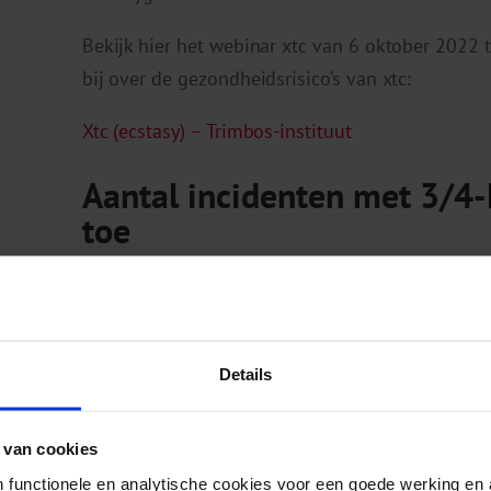
Bekijk hier het webinar xtc van 6 oktober 2022 t
bij over de gezondheidsrisico’s van xtc:
Xtc (ecstasy) – Trimbos-instituut
Aantal incidenten met 3/4
toe
In 2020 rapporteerde de MDI al een sterke toen
2021 lag het aantal meldingen van klachten na 
ziekenhuizen, ambulancediensten en EHBO-post
Details
Ook groeide het aantal patiënten dat ernstige 
3/4-MMC, zoals epileptische aanvallen, hartritm
 van cookies
betrof vaak mensen van begin twintig die ook o
 functionele en analytische cookies voor een goede werking en 