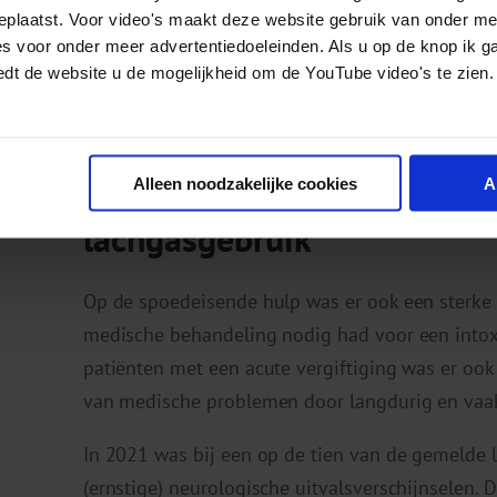
andere drugs.
geplaatst. Voor video's maakt deze website gebruik van onder m
es voor onder meer advertentiedoeleinden. Als u op de knop ik g
Overigens werd 3-MMC in het najaar van 2021
op
edt de website u de mogelijkheid om de YouTube video's te zien.
Dat betekent dat het bezit, de productie en de
zijn.
Alleen noodzakelijke cookies
A
Medische problemen na ke
lachgasgebruik
Op de spoedeisende hulp was er ook een sterke 
medische behandeling nodig had voor een intoxi
patiënten met een acute vergiftiging was er ook
van medische problemen door langdurig en vaak 
In 2021 was bij een op de tien van de gemelde 
(ernstige) neurologische uitvalsverschijnselen. 