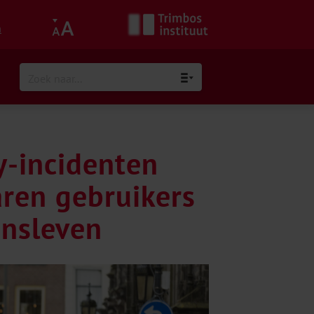
h
sy-incidenten
aren gebruikers
ansleven