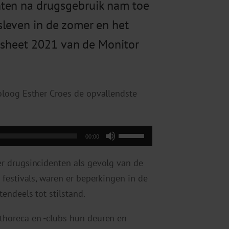
nten na drugsgebruik nam toe
sleven in de zomer en het
ctsheet 2021 van de Monitor
oloog Esther Croes de opvallendste
Gebruik
00:00
Omhoog/Omlaag
r drugsincidenten als gevolg van de
pijltoetsen
festivals, waren er beperkingen in de
om
endeels tot stilstand.
het
volume
horeca en -clubs hun deuren en
te