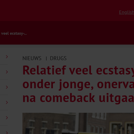
Englis
 veel ecstasy-...
NIEUWS
DRUGS
|
Relatief veel ecsta
onder jonge, onerv
na comeback uitga