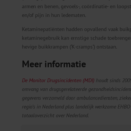
armen en benen, gevoels-, coördinatie- en loops
en/of pijn in hun ledematen.
Ketaminepatiënten hadden opvallend vaak buikpi
ketaminegebruik kan ernstige schade toebrenge
hevige buikkrampen (‘K-cramps’) ontstaan.
Meer informatie
De Monitor Drugsincidenten (MDI)
houdt sinds 2009
omvang van drugsgerelateerde gezondheidsincident
gegevens verzameld door ambulancediensten, zieken
regio’s in Nederland plus landelijk werkzame EHBO-
totaaloverzicht over Nederland.