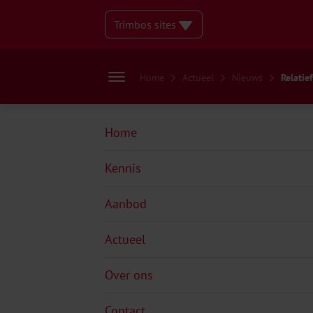
Trimbos sites
Home
Actueel
Nieuws
Relatief
Home
Kennis
Aanbod
Actueel
Over ons
Contact