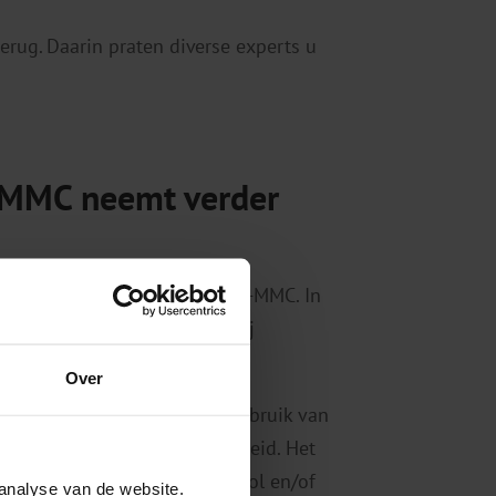
erug. Daarin praten diverse experts u
-MMC neemt verder
ame in incidenten met 3- of 4-MMC. In
gebruik van deze middelen bij
en opnieuw fors hoger.
Over
complicaties doormaakte na gebruik van
estoornissen en bewusteloosheid. Het
nder invloed waren van alcohol en/of
analyse van de website.