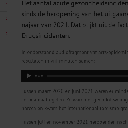
Het aantal acute gezondheidsincide
sinds de heropening van het uitgaan
najaar van 2021. Dat blijkt uit de fa
Drugsincidenten.
In onderstaand audiofragment vat arts-epidemi
resultaten in vijf minuten samen:
Audiospeler
00:00
Tussen maart 2020 en juni 2021 waren er minde
coronamaatregelen. Zo waren er geen tot weinig 
horeca en kwam het internationaal toerisme grot
Tussen juli en november 2021 heropenden nacht