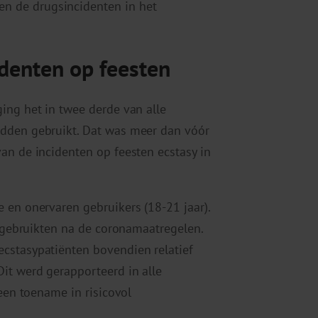
 de drugsincidenten in het
verhogen
of
te
identen op feesten
verlagen.
ing het in twee derde van alle
adden gebruikt. Dat was meer dan vóór
an de incidenten op feesten ecstasy in
 en onervaren gebruikers (18-21 jaar).
y gebruikten na de coronamaatregelen.
cstasypatiënten bovendien relatief
it werd gerapporteerd in alle
 een toename in risicovol