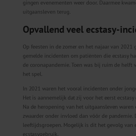
gingen evenementen weer door. Daarmee kwamen
uitgaansleven terug.
Opvallend veel ecstasy-inc
Op feesten in de zomer en het najaar van 2021 g
gemelde incidenten om patiënten die ecstasy h
de coronapandemie. Toen was bij ruim de helft v
het spel.
In 2021 waren het vooral incidenten onder jonge
Het is aannemelijk dat zij voor het eerst ecstas
Na de heropening van het uitgaansleven waren e
zwaarder onder invloed dan vóór de pandemie. D
leeftijdsgroepen. Mogelijk is dit het gevolg van
ecstasygebruik.