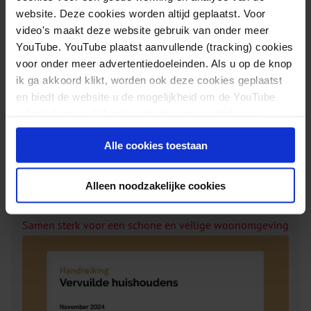
website. Deze cookies worden altijd geplaatst. Voor
Meer over dit thema
video's maakt deze website gebruik van onder meer
YouTube. YouTube plaatst aanvullende (tracking) cookies
voor onder meer advertentiedoeleinden. Als u op de knop
Ambulantisering
ik ga akkoord klikt, worden ook deze cookies geplaatst
Re-integratie
en biedt de website u de mogelijkheid om de YouTube
Wijkteams en GGZ
video's te zien. U kunt uw toestemming altijd weer
intrekken.
Alle cookies toestaan
Gerelateerde berichten
Alleen noodzakelijke cookies
Samen sterk voor een schone en veilige woonomgeving