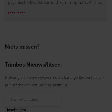
psychische kwetsbaarheid zijn in opmars. Met het
reflectie-instrument dat we hebben ontwikkeld
Lees meer
willen we deze initiatieven ondersteunen door
zelfreflectie te stimuleren. Het instrument helpt
bij het evalueren van wat al goed gaat en waar
nog ruimte is voor verdere ontwikkeling binnen
Niets missen?
een herstelinitiatief. Om het […]
Trimbos Nieuwsflitsen
Ontvang elke twee weken nieuws, handige tips en nieuwe
publicaties van het Trimbos-instituut.
Inschrijven