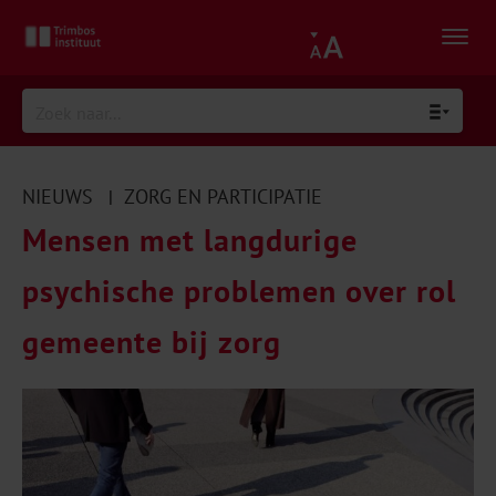
NIEUWS
ZORG EN PARTICIPATIE
|
Mensen met langdurige
psychische problemen over rol
gemeente bij zorg