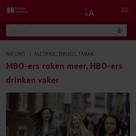
NIEUWS
ALCOHOL
,
DRUGS
,
TABAK
|
MBO-ers roken meer, HBO-ers
drinken vaker