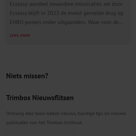
Ecstasy: aandeel zwaardere intoxicaties zet door
Ecstasy blijft in 2023 de meest gemelde drug op
EHBO-posten onder uitgaanders. Waar voor de
coronapandemie zo’n 15% van de ecstasy-
Lees meer
incidenten een ernstige(re) vergiftiging was, liep
dit in 2022 al op tot 34%. In 2023 ging het zelfs
om 48%. Opvallend: de gemiddelde dosering
MDMA in pillen bleef gelijk. […]
Niets missen?
Trimbos Nieuwsflitsen
Ontvang elke twee weken nieuws, handige tips en nieuwe
publicaties van het Trimbos-instituut.