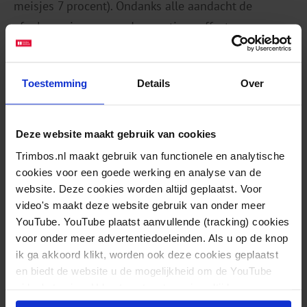
meisjes 7 procent). Ondanks alle aandacht de
afgelopen jaren voor de negatieve effecten van
alcoholgebruik voor met name jonge mensen is de
drinkcultuur onder Nederlandse jongeren er nog
Toestemming
Details
Over
altijd een van stevig drinken. Overmatig
alcoholgebruik én het voorkomen dat jongeren
beginnen met roken blijft daarom een
Deze website maakt gebruik van cookies
aandachtspunt.
Trimbos.nl maakt gebruik van functionele en analytische
cookies voor een goede werking en analyse van de
Factsheet
Middelengebruik onder studenten van 16-18
website. Deze cookies worden altijd geplaatst. Voor
jaar op het MBO en HBO 2015
video's maakt deze website gebruik van onder meer
YouTube. YouTube plaatst aanvullende (tracking) cookies
Jacqueline Verdurmen, Saskia van Dorsselaer, Karin
voor onder meer advertentiedoeleinden. Als u op de knop
Monshouwer
ik ga akkoord klikt, worden ook deze cookies geplaatst
en biedt de website u de mogelijkheid om de YouTube
Lees de factsheet in de bijlage
video's te zien. U kunt uw toestemming altijd weer
intrekken.