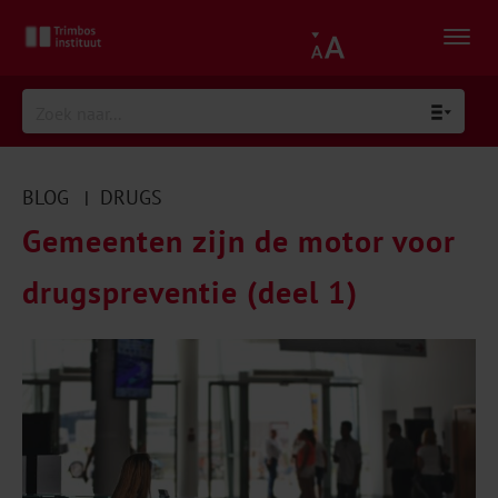
BLOG
DRUGS
|
Gemeenten zijn de motor voor
drugspreventie (deel 1)