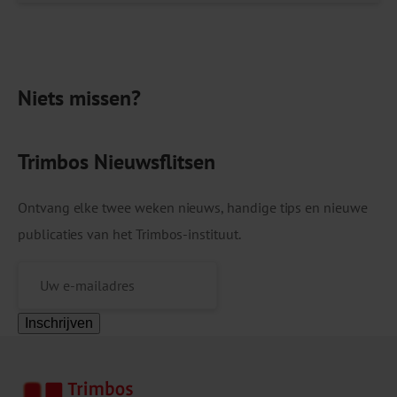
heroïne-units en minimaal 29 locaties
voor spuitomruil en andere gebruiksmaterialen.
De voorzieningen zijn ondergebracht bij onder
Niets missen?
meer verslavingszorginstellingen, kerkelijke- en
vrijwilligersorganisaties en in de
maatschappelijke opvang. Gebruiksruimten
Trimbos Nieuwsflitsen
vervullen […]
Ontvang elke twee weken nieuws, handige tips en nieuwe
publicaties van het Trimbos-instituut.
Inschrijven