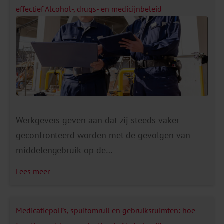
effectief Alcohol-, drugs- en medicijnbeleid
Werkgevers geven aan dat zij steeds vaker
geconfronteerd worden met de gevolgen van
middelengebruik op de
werkvloer. Ze vinden restanten drugs op het toilet
Lees meer
of er ontstaan incidenten doordat medewerkers
onder invloed zijn tijdens het werk. De gevolgen
zijn aanzienlijk. Denk aan veiligheidsrisico’s,
Medicatiepoli’s, spuitomruil en gebruiksruimten: hoe