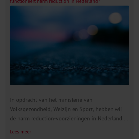
verminderde productiviteit, hoger ziekteverzuim,
functioneert harm reduction in Nederland?
een slechtere werksfeer en mogelijke
reputatieschade. En aangezien een bedrijf een
afspiegeling is van […]
In opdracht van het ministerie van
Volksgezondheid, Welzijn en Sport, hebben wij
de harm reduction-voorzieningen in Nederland in
kaart gebracht. Daaruit blijkt dat er in Nederland
Lees meer
23 gebruiksruimten zijn, naast 17 medische