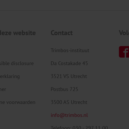
deze website
Contact
Vol
Trimbos-instituut
ible disclosure
Da Costakade 45
erklaring
3521 VS Utrecht
mer
Postbus 725
ne voorwaarden
3500 AS Utrecht
info@trimbos.nl
Telefoon: 030 - 297 11 00