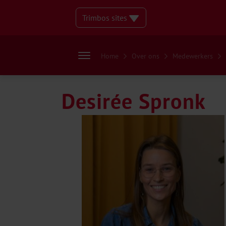
Trimbos sites
Home
Over ons
Medewerkers
Desirée Spronk