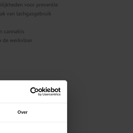
lijkheden voor preventie
ak van lachgasgebruik
an cannabis
 de werkvloer
Over