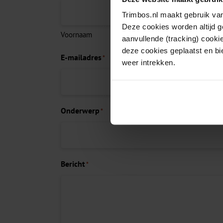
Trimbos.nl maakt gebruik van
Deze cookies worden altijd 
Voornaam
aanvullende (tracking) cooki
deze cookies geplaatst en bi
E-mailadres
*
weer intrekken.
Onderwerp
*
Bericht
*