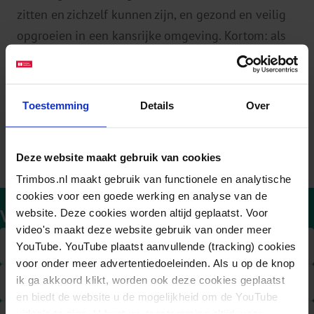
zitten en zichzelf kunnen zijn, en gezond en veilig
opgroeien in een kansrijke omgeving. Kortom: als
zij een hoge mate van welbevinden ervaren.
Andersom geldt ook dat goed onderwijs het
welbevinden van kinderen en jongeren bevordert.
Toestemming
Details
Over
Deze website maakt gebruik van cookies
Trimbos.nl maakt gebruik van functionele en analytische
cookies voor een goede werking en analyse van de
Verdieping Welbevinden op School
website. Deze cookies worden altijd geplaatst. Voor
video's maakt deze website gebruik van onder meer
Grote maatschappelijke urgentie
E
YouTube. YouTube plaatst aanvullende (tracking) cookies
voor onder meer advertentiedoeleinden. Als u op de knop
ik ga akkoord klikt, worden ook deze cookies geplaatst
Wisselwerking tussen school en omgeving
E
en biedt de website u de mogelijkheid om de YouTube
video's te zien. U kunt uw toestemming altijd weer