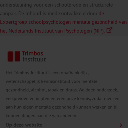
ondersteuning voor een schoolbrede en structurele
aanpak. De inhoud is mede ontwikkeld door
de
Expertgroep schoolpsychologen mentale gezondheid van
het Nederlands Instituut van Psychologen (NIP).
Op school werken aan welbevinden met behulp
“Er is meer kennis en een integrale aanpak
van het Nationaal Programma Onderwijs
nodig om de promotie van mentale
Webinar Coalitie Welbevinden: 'Werken aan
gezondheid van jongeren naar een hoger
welbevinden'
niveau te tillen.”
hoogleraar en
Het Trimbos-instituut is een onafhankelijk,
Nationaal Programma Onderwijs: Interventies
programmahoofd Jeugd Marloes Kleinjan
wetenschappelijk kennisinstituut voor mentale
gericht op welbevinden en sociaal-emotionele
gezondheid, alcohol, tabak en drugs. We doen onderzoek,
ontwikkeling van leerlingen
verspreiden en implementeren onze kennis, zodat mensen
aan hun eigen mentale gezondheid kunnen werken en bij
kunnen dragen aan die van anderen.
Op deze website