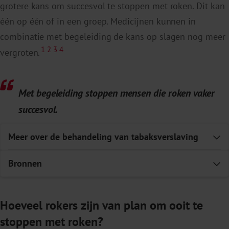
grotere kans om succesvol te stoppen met roken. Dit kan
1
geen nicotineafhankelijkheid hebben
.
één op één of in een groep. Medicijnen kunnen in
De tweede manier is omdat roken
o
ok in
de rest van
combinatie met begeleiding de kans op slagen nog meer
1
2
3
4
het lichaam
een stressreactie
veroorzaakt
. Door de
vergroten.
nicotine in tabak vernauwen de bloedvaten, waardoor
de bloeddruk en de hartslag stijgen.
Dat
veroorzaakt
Met begeleiding stoppen mensen die roken vaker
een
opgejaagd
en
gestrest
gevoel
.
Dit is op de lange
succesvol.
termijn slecht voor de gezondheid van het hart en de
2
3
4
bloedvaten.
Meer over de behandeling van tabaksverslaving
E
Bronnen
E
Lancaster T, Stead LF. Individual behavioural
Hoeveel rokers zijn van plan om ooit te
counselling for smoking cessation.
Cochrane
stoppen met roken?
Database of Systematic Reviews
. April 2005.