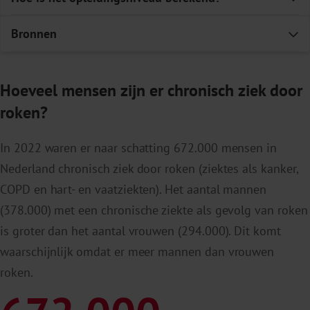
Bronnen
E
1
2
CBS i.s.m. RIVM en Trimbos-instituut.
Hoeveel mensen zijn er chronisch ziek door
Gezondheidsenquête/Leefstijlmonitor 2022.
roken?
Cijfers roken
, Trimbos-instituut
In 2022 waren er naar schatting 672.000 mensen in
Nederland chronisch ziek door roken (ziektes als kanker,
COPD en hart- en vaatziekten). Het aantal mannen
(378.000) met een chronische ziekte als gevolg van roken
is groter dan het aantal vrouwen (294.000). Dit komt
waarschijnlijk omdat er meer mannen dan vrouwen
roken.