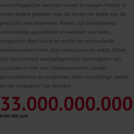
maatschappelijke sectoren samen te voegen. Hierbij is
During Pregnancy.
Am J Epidemiol
. 2016 Jul
onder andere gekeken naar de kosten en baten van de
15;184(2):87-97.
productie van rookwaren. Kosten zijn bijvoorbeeld
Perined.
https://www.peristat.nl/
Geraadpleegd
verminderde gezondheid en kwaliteit van leven,
op: 13 december 2023.
zorgkosten door ziekte en sterfte en verminderde
2
arbeidsproductiviteit door rookpauzes en ziekte. Baten
zijn bijvoorbeeld werkgelegenheid, opbrengsten van
accijnzen en btw van tabaksproducten, minder
pensioenkosten en zorgkosten door vroegtijdige sterfte
en het ‘rookgenot’ van de roker.
3
33.000.000.000
EURO PER JAAR