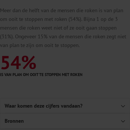
Stead LF, Lancaster T. Group behaviour therapy
Meer dan de helft van de mensen die roken is van plan
programmes for smoking cessation.
Cochrane
om ooit te stoppen met roken (54%). Bijna 1 op de 3
Database of Systematic Reviews
. April 2005.
mensen die roken weet niet of ze ooit gaan stoppen
Stead LF, Hartmann-Boyce J, Perera R, Lancaster
(31%). Ongeveer 15% van de mensen die roken zegt niet
T. Telephone counseling for
smoking cessation.
van plan te zijn om ooit te stoppen.
Cochrane Database of Systematic Reviews
.
54%
Augustus 2013.
Siu, AL. Behavioral and Pharmacotherapy
Interventions for Tobacco Smoking Cessation in
IS VAN PLAN OM OOIT TE STOPPEN MET ROKEN
Adults, Including Pregnant Women: U.S.
Preventive Services Task Force
Recommendation Statement.
Ann Intern Med.
Waar komen deze cijfers vandaan?
E
2015;163(8), 622-634.
Bronnen
E
1