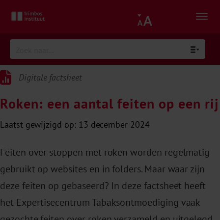
Digitale factsheet
Digitale factsheet
Roken: een aantal feiten op een rij
Laatst gewijzigd op: 13 december 2024
Feiten over stoppen met roken worden regelmatig
gebruikt op websites en in folders. Maar waar zijn
deze feiten op gebaseerd? In deze factsheet heeft
het Expertisecentrum Tabaksontmoediging vaak
gezochte feiten over roken verzameld en uitgelegd