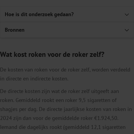
Hoe is dit onderzoek gedaan?
E
Bronnen
E
1
Kok L, Berden C, Koopmans C. Kosten van roken.
Wat kost roken voor de roker zelf?
Publicatienr. 2015-53. Amsterdam: SEO
Economisch Onderzoek; 2016.
De kosten van roken voor de roker zelf, worden verdeeld
Polder JJ, van Gils PF, Kok L, Talhout R, Feenstra
in directe en indirecte kosten.
T. De rekening van roken.
Tijdschr. voor Geneeskd.
De directe kosten zijn wat de roker zelf uitgeeft aan
2017;161, D833.
roken. Gemiddeld rookt een roker 9,5 sigaretten of
shagjes per dag. De directe jaarlijkse kosten van roken in
2024 zijn dan voor de gemiddelde roker €1.924,50.
Iemand die dagelijks rookt (gemiddeld 12,1 sigaretten