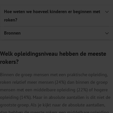
Hoe weten we hoeveel kinderen er beginnen met
E
roken?
Bronnen
E
Tabel 1.
Bent u van plan om in de toekomst te stoppen met
roken?
Waarom 365 stadsbussen vol met rokende
Aantal
met ‘weet ik
zonder ‘weet ik
Welk opleidingsniveau hebben de meeste
jongeren reden vormt tot actie
, Trimbos-
deelnemers
niet’
niet’
rokers?
instituut.
Ja
868
54,2%
78,6%
Peilstationsonderzoek naar middelengebruik
2
Nee
236
14,7%
21,4%
Binnen de groep mensen met een praktische opleiding,
scholieren
Weet ik
498
31,1%
-
roken relatief meer mensen (24%) dan binnen de groep
niet
Centraal Bureau voor Statistiek (CBS) Statline.
3
mensen met een middelbare opleiding (22%) of hogere
Totaal
1602
-
-
Bevolking; kerncijfers
opleiding (14%). Maar in absolute aantallen is dit niet de
Bron:
Aanvullende Module Middelen van de Leefstijlmonitor
grootste groep. Als je kijkt naar de absolute aantallen,
(LSM-A middelen), Trimbos-instituut in samenwerking met het
RIVM en het CBS, 2022
dan hebben de meeste rokers een middelbare opleiding.