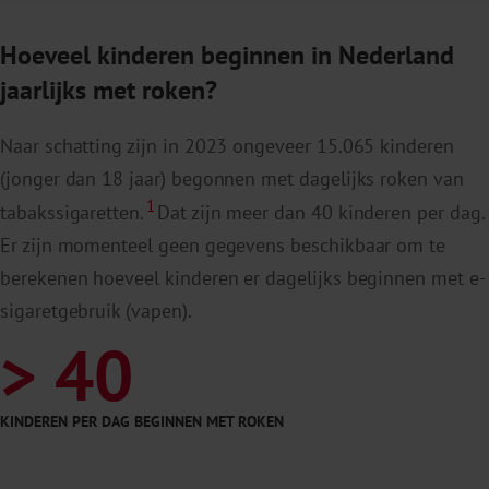
Aanvullende Module Middelen van de
Hoeveel kinderen beginnen in Nederland
Leefstijlmonitor (LSM-A middelen), Trimbos-
jaarlijks met roken?
instituut in samenwerking met het RIVM en het
CBS, 2022
.
Naar schatting zijn in 2023 ongeveer 15.065 kinderen
(jonger dan 18 jaar) begonnen met dagelijks roken van
1
tabakssigaretten.
Dat zijn meer dan 40 kinderen per dag.
Er zijn momenteel geen gegevens beschikbaar om te
berekenen hoeveel kinderen er dagelijks beginnen met e-
sigaretgebruik (vapen).
> 40
KINDEREN PER DAG BEGINNEN MET ROKEN