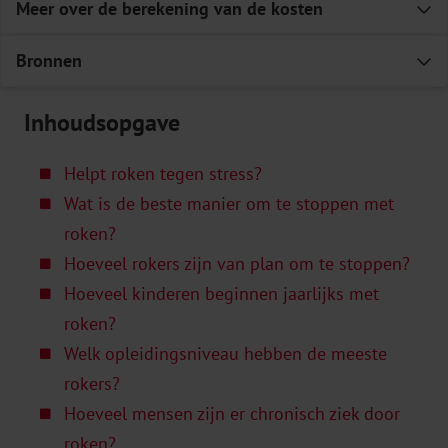
Meer over de berekening van de kosten
E
Bronnen
E
Polder JJ, van Gils PF, Kok L, Talhout R, Feenstra
3
Inhoudsopgave
T. De rekening van roken.
Tijdschr. voor Geneeskd.
Helpt roken tegen stress?
2017;161, D833.
Wat is de beste manier om te stoppen met
Kok L, Berden C, Koopmans C. Kosten van roken.
roken?
Publicatienr. 2015-53. Amsterdam: SEO
Hoeveel rokers zijn van plan om te stoppen?
Economisch Onderzoek; 2016.
Hoeveel kinderen beginnen jaarlijks met
Cijfers roken 2023
roken?
Bobinac A, van Exel NJ, Rutten FF, Brouwer WB.
Welk opleidingsniveau hebben de meeste
Valuing QALY gains by applying a societal
rokers?
perspective.
Health economics
. 2013;22(10),
2
Hoeveel mensen zijn er chronisch ziek door
1272–1281.
roken?