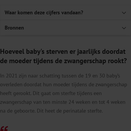
Waar komen deze cijfers vandaan?
E
Bronnen
E
RIVM
.
Roken | Gevolgen
.
1
Hoeveel baby's sterven er jaarlijks doordat
de moeder tijdens de zwangerschap rookt?
In 2021 zijn naar schatting tussen de 19 en 30 baby’s
overleden doordat hun moeder tijdens de zwangerschap
heeft gerookt. Dit gaat om sterfte tijdens een
zwangerschap van ten minste 24 weken en tot 4 weken
na de geboorte. Dit heet de perinatale sterfte.