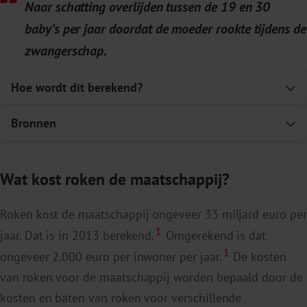
Naar schatting overlijden tussen de 19 en 30
baby’s per jaar doordat de moeder rookte tijdens de
zwangerschap.
Hoe wordt dit berekend?
E
Bronnen
E
Scheffers-van Schayck T, Thissen V, Errami F,
Wat kost roken de maatschappij?
Tuithof M. Monitor Middelengebruik en
Zwangerschap 2021. Middelengebruik van
Roken kost de maatschappij ongeveer 33 miljard euro per
vrouwen en hun partners vóór, tijdens en na de
1
jaar. Dat is in 2013 berekend.
Omgerekend is dat
zwangerschap. Trimbos-instituut. 2022.
1
ongeveer 2.000 euro per inwoner per jaar.
De kosten
Pineles BL, Hsu S, Park E, Samet JM. Systematic
1
van roken voor de maatschappij worden bepaald door de
Review and Meta-Analyses of Perinatal Death
kosten en baten van roken voor verschillende
and Maternal Exposure to Tobacco Smoke