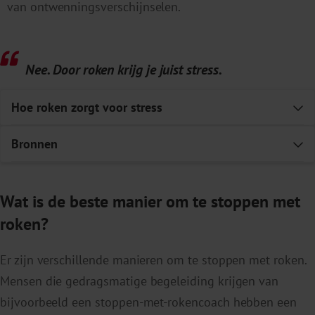
van ontwenningsverschijnselen.
Nee. Door roken krijg je juist stress.
Hoe roken zorgt voor stress
E
Bronnen
Er zijn twee manieren waar
op
r
oken
een stressgevoel
E
veroorzaakt
.
De eerste manier
is door
ontwenningsverschijnselen.
Bij rokers zorgt een
Wat is de beste manier om te stoppen met
tekort aan nicotine
in de hersenen
voor
roken?
rusteloosheid en een geïrriteerd gevoel. Deze
verschijnselen lijken op stress. Door te roken worden
Er zijn verschillende manieren om te stoppen met roken.
deze ontwenningsverschijnselen weer opgeheven
Mensen die gedragsmatige begeleiding krijgen van
waardoor het roken een ontspannend effect lijkt te
bijvoorbeeld een stoppen-met-rokencoach hebben een
hebben. Niet-rokers hebben dit gevoel niet omdat zij