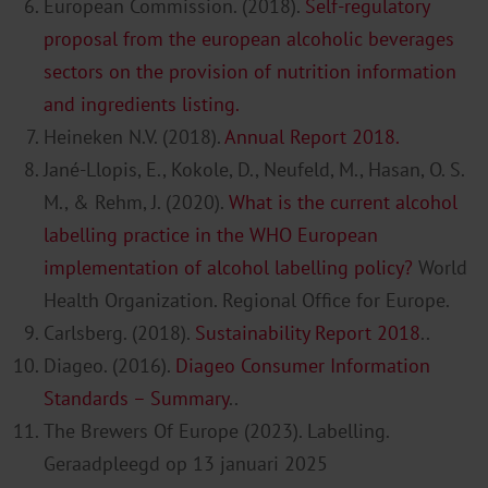
European Commission. (2018).
Self-regulatory
proposal from the european alcoholic beverages
sectors on the provision of nutrition information
and ingredients listing.
Heineken N.V. (2018).
Annual Report 2018.
Jané-Llopis, E., Kokole, D., Neufeld, M., Hasan, O. S.
M., & Rehm, J. (2020).
What is the current alcohol
labelling practice in the WHO European
implementation of alcohol labelling policy?
World
Health
Organization
.
Regional
Office
for
Europe.
Carlsberg. (2018).
Sustainability Report 2018
.
.
Diageo. (2016).
Diageo Consumer Information
Standards – Summary
.
.
The Brewers Of Europe
(
2023
)
.
Labelling.
Geraadpleegd op 13 januari 2025