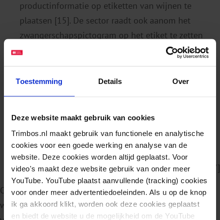
productinformatie op etiketten van wijnen te
plaatsen [15]. De sector raadt ook aanom het
zwangerschapspictogram op het etiket te zetten
[16].
SpiritsNL, de brancheorganisatie voor producenten
van sterke drank, heeft afgesproken dat
Toestemming
Details
Over
productinformatie (in ieder geval het aantal
calorieën per 100 ml) op al hun etiketten wordt
Deze website maakt gebruik van cookies
vermeld. Dit geldt niet voor flesjes van minder dan
Trimbos.nl maakt gebruik van functionele en analytische
35 ml vanwege de beperkte ruimte op het etiket.
cookies voor een goede werking en analyse van de
Ook verplicht de organisatie haar leden het
website. Deze cookies worden altijd geplaatst. Voor
zwangerschapspictogram op het etiket te zetten [17]
video's maakt deze website gebruik van onder meer
YouTube. YouTube plaatst aanvullende (tracking) cookies
Op het gebied van gezondheidsinformatie en -
voor onder meer advertentiedoeleinden. Als u op de knop
ik ga akkoord klikt, worden ook deze cookies geplaatst
waarschuwingen zijn door de Nederlandse alcoholsector
en biedt de website u de mogelijkheid om de YouTube
vooral zelfreguleringsafspraken gemaakt op het gebied