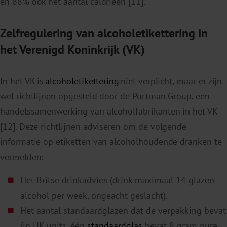
en
88
%
ook het aantal calorieën
[11].
Zelfregulering van alcoholetikettering in
het Verenigd Koninkrijk (VK)
In het VK is
alcoholetikettering
niet verplicht, maar er zijn
wel richtlijnen opgesteld door de Portman Group, een
handelssamenwerking van alcoholfabrikanten in het VK
[12]. Deze richtlijnen adviseren om de volgende
informatie op etiketten van alcoholhoudende dranken te
vermelden:
Het Britse drinkadvies (drink maximaal 14 glazen
alcohol per week, ongeacht geslacht).
Het aantal standaardglazen dat de verpakking bevat
(in UK units, één
standaardglas
bevat 8 gram pure