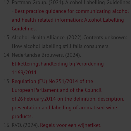
Portman Group.
(2021).
Alcohol Labelling Guidelines
-
Best practice guidance for communicating alcohol
and health-related information: Alcohol Labelling
Guidelines
.
Alcohol Health Alliance. (2022).
Contents unk
n
own:
How alcohol labelling still fails consumers
.
Nederlandse Brouwers. (
20
24
).
Etikett
e
rin
g
shandleiding bij Verordening
1169/2011.
Regulation (EU)
No 251/2014
of the
European Parliament and of the Council
of 26 February 2014 on the definition, description,
presentation and labelling of aromatised wine
products
.
RVO. (
2024
).
Regels voor een wijnetiket.