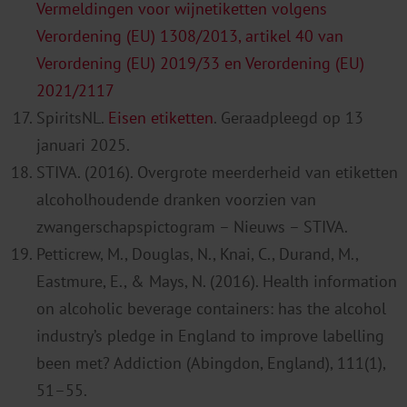
Vermeldingen voor wijnetiketten volgens
Verordening (EU) 1308/2013, artikel 40 van
Verordening (EU) 2019/33 en Verordening (EU)
2021/2117
SpiritsNL
.
Eisen etike
t
ten
. Geraadpleegd op 13
januari 2025.
STIVA. (2016).
Overgrote meerderheid van etiketten
alcoholhoudende dranken voorzien van
zwangerschapspictogram
– Nieuws – STIVA.
Petticrew, M., Douglas, N., Knai, C., Durand, M.,
Eastmure, E., & Mays, N. (2016). Health information
on alcoholic beverage containers: has the alcohol
industry’s pledge in England to improve labelling
been met? Addiction (Abingdon, England), 111(1),
51–55.