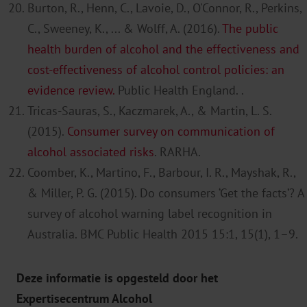
Burton, R., Henn, C., Lavoie, D., O'Connor, R., Perkins,
C., Sweeney, K., ... & Wolff, A. (2016).
The public
health burden of alcohol
and the effectiveness and
cost-effectiveness of alcohol control policies: an
evidence review.
Public Health E
ngland.
.
Tricas-Sauras, S., Kaczmarek, A., & Martin, L. S.
(2015).
Consumer survey on communication of
alcohol associated ri
s
ks
. RARHA.
Coomber, K., Martino, F., Barbour, I. R., Mayshak, R.,
& Miller, P. G. (2015). Do consumers ‘Get the facts’? A
survey of alcohol warning label recognition in
Australia. BMC Public Health 2015 15:1, 15(1), 1–9.
Deze informatie is opgesteld door het
Expertisecentrum Alcohol