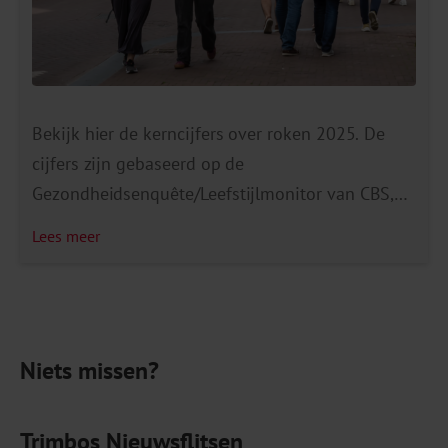
Bekijk hier de kerncijfers over roken 2025. De
cijfers zijn gebaseerd op de
Gezondheidsenquête/Leefstijlmonitor van CBS,
RIVM en het Trimbos-instituut. Ze laten de
Lees meer
belangrijkste ontwikkelingen zien in roken,
stoppen met roken en het gebruik van
elektronische sigaretten (vapes) onder
volwassenen in Nederland. Aantal rokers blijft
Niets missen?
dalen Het aantal volwassenen dat rookt laat al
jaren een […]
Trimbos Nieuwsflitsen