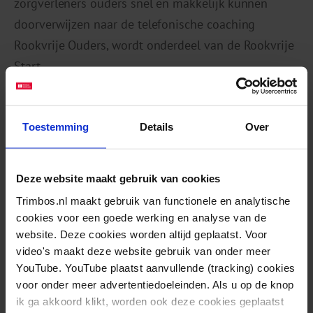
zorgverleners ouders snel en makkelijk kunnen
doorverwijzen naar de telefonische coaching
Rookvrije Ouders, wordt onderdeel van de Rookvrije
Start.
Aanmelden voor ouders
Toestemming
Details
Over
Ouders kunnen zichzelf ook via
ikstopnu.nl
aanmelden voor een vrijblijvend en gratis
Deze website maakt gebruik van cookies
telefoongesprek over de telefonische coaching
Trimbos.nl maakt gebruik van functionele en analytische
Rookvrije Ouders. Doorverwezen ouders worden
cookies voor een goede werking en analyse van de
binnen één week gebeld door een stoppen-met-
website. Deze cookies worden altijd geplaatst. Voor
rokencoach en ontvangen tijdens dit gesprek meer
video's maakt deze website gebruik van onder meer
YouTube. YouTube plaatst aanvullende (tracking) cookies
informatie (bijvoorbeeld over de kosten en
voor onder meer advertentiedoeleinden. Als u op de knop
vergoeding).
ik ga akkoord klikt, worden ook deze cookies geplaatst