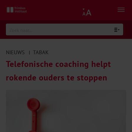
NIEUWS
TABAK
|
Telefonische coaching helpt
rokende ouders te stoppen