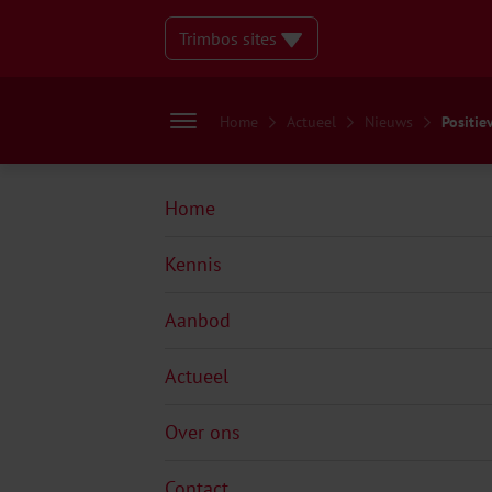
Trimbos sites
Home
Actueel
Nieuws
Positiev
Home
Kennis
Aanbod
Actueel
Over ons
Contact