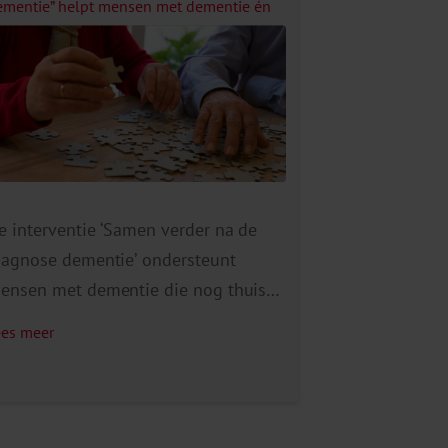
ementie” helpt mensen met dementie én
un mantelzorgers
e interventie ‘Samen verder na de
iagnose dementie’ ondersteunt
ensen met dementie die nog thuis
onen en hun mantelzorgers. De
ees meer
nterventie probeert het welbevinden
n de kwaliteit van leven van zowel
ensen met dementie als hun
antelzorgers te maximaliseren.