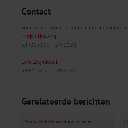
Contact
Voor meer informatie kunt u contact opnemen me
Marjan Heuving
,
tel +31 (0)30 – 2971(138)
Laila Zaghdoudi
,
tel +31 (0)30 – 2959(382)
Gerelateerde berichten
Aanbod betekenisvolle activiteiten
I