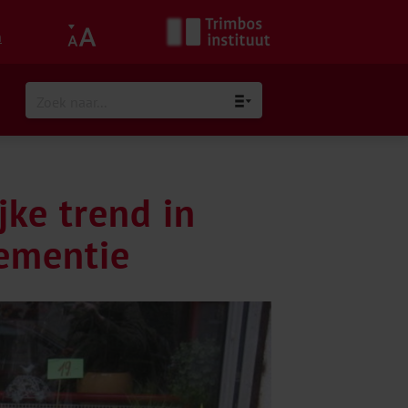
h
jke trend in
ementie