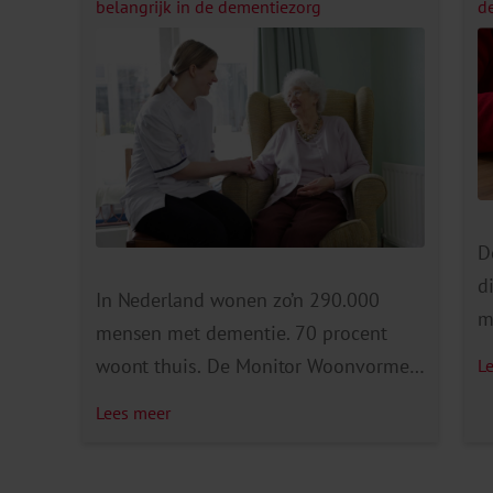
belangrijk in de dementiezorg
d
h
D
d
In Nederland wonen zo’n 290.000
m
mensen met dementie. 70 procent
w
woont thuis. De Monitor Woonvormen
L
i
Dementie wordt sinds 2008 elke twee
Lees meer
e
tot drie jaar uitgevoerd in de
m
verpleeghuiszorg. In deze editie van
m