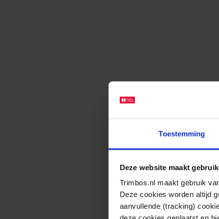
Toestemming
Deze website maakt gebruik
Trimbos.nl maakt gebruik van
Deze cookies worden altijd 
aanvullende (tracking) cooki
deze cookies geplaatst en bi