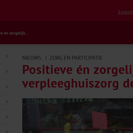
Englis
e én zorgelijk...
NIEUWS
ZORG EN PARTICIPATIE
|
Positieve én zorgeli
verpleeghuiszorg d