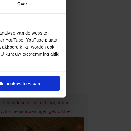
Over
d.
analyse van de website.
eer YouTube. YouTube plaatst
a akkoord klikt, worden ook
 U kunt uw toestemming altijd
lle cookies toestaan
elft van de mensen met langdurige
sychische aandoeningen gebruikt e-
ealth toepassingen