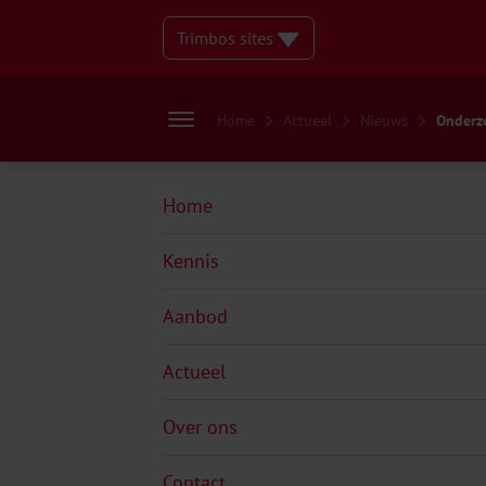
Trimbos sites
Home
Actueel
Nieuws
Onderzo
Home
Kennis
Aanbod
Actueel
Over ons
Contact