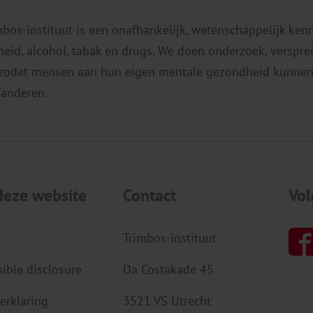
cijfers lag in de coronajaren 2020,
z
mbos-instituut is een onafhankelijk, wetenschappelijk ken
2021 of […]
eid, alcohol, tabak en drugs. We doen onderzoek, verspr
 zodat mensen aan hun eigen mentale gezondheid kunnen
 anderen.
deze website
Contact
Vol
Trimbos-instituut
ible disclosure
Da Costakade 45
erklaring
3521 VS Utrecht