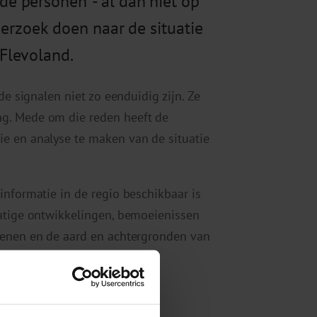
 personen’ - al dan niet op
derzoek doen naar de situatie
 Flevoland.
de signalen niet zo eenduidig zijn. Ze
g. Mede om die reden heeft de
e en analyse te maken van de situatie
informatie in de regio beschikbaar is
matige ontwikkelingen, bemoeienissen
kenen en de aard en achtergronden van
ning en de maatschappelijke
betrokken instanties worden