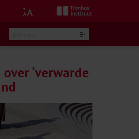
h
 over ‘verwarde
and