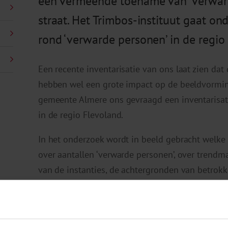
een vermeende toename van ‘verwarde
straat. Het Trimbos-instituut gaat on
rond ‘verwarde personen’ in de regio
Een recente inventarisatie van ons laat zien dat 
hebben wel een grote impact op de beeldvormin
gemeente Almere ons gevraagd een inventarisati
in de regio Flevoland.
In het onderzoek wordt in beeld gebracht welke 
over aantallen ‘verwarde personen’, over trend
van de instanties, de achtergronden van betrok
eventuele incidenten.
Ervaren knelpunten in de omgang, de zorgverle
omstandigheden worden in kaart gebracht. Met 