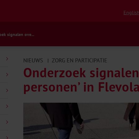
Englis
ek signalen ove...
NIEUWS
ZORG EN PARTICIPATIE
|
Onderzoek signalen
personen’ in Flevol