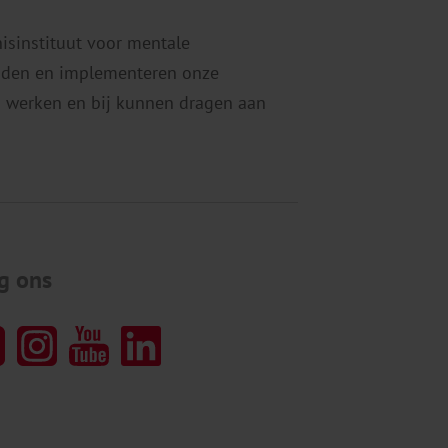
etten op e-health. Beeldbellen, […]
nisinstituut voor mentale
eiden en implementeren onze
 werken en bij kunnen dragen aan
g ons