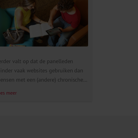
erder valt op dat de panelleden
inder vaak websites gebruiken dan
ensen met een (andere) chronische
andoening. Ook blijkt een op de vijf
ees meer
anelleden geen of slechts
eginnende digitale vaardigheden te
ebben. De onderzoekers bevelen aan
m oog te houden voor deze groep
ensen bij de plannen om meer in te