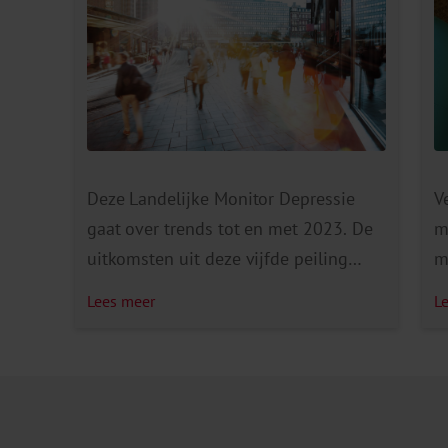
Deze Landelijke Monitor Depressie
V
gaat over trends tot en met 2023. De
m
uitkomsten uit deze vijfde peiling
m
laten een voorzichtig positieve
a
Lees meer
L
ontwikkeling zien ten opzichte van
p
vorige peilingen. Dit zien we bij de
b
meeste leeftijds- en risicogroepen,
h
waaronder jongeren en jonge
o
vrouwen. De piek van de meeste
m