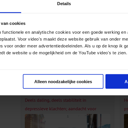
Details
oplossingsrichtingen voor de knelpunten verken
Meer over dit thema
 van cookies
 functionele en analytische cookies voor een goede werking en 
Depressie­preventie
geplaatst. Voor video's maakt deze website gebruik van onder m
es voor onder meer advertentiedoeleinden. Als u op de knop ik g
Verward gedrag
edt de website u de mogelijkheid om de YouTube video's te zien.
Gerelateerde berichten
Alleen noodzakelijke cookies
A
Deels daling, deels stabiliteit in
H
depressieve klachten; aandacht voor
p
risicogroepen blijft nodig
h